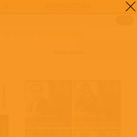
0
ГЛАВНАЯ
/
XX ВЕК. РЕТРОПАНОРАМА
ФИЛЬТР
XX ВЕК. РЕТРОПАНОРАМА
Читать больше
ДИСКОГРАФИЯ
Bert Ambrose
Buddy Holly
XX Век. Ретропанорама
XX Век. Ретропанорама