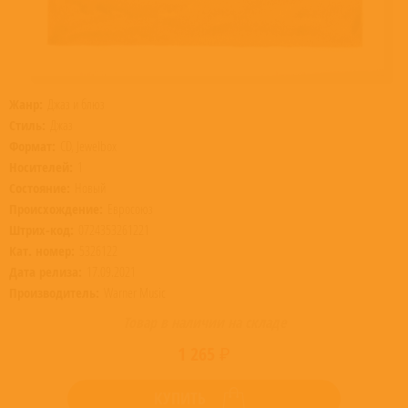
Жанр:
Джаз и блюз
Стиль:
Джаз
Формат:
CD, Jewelbox
Носителей:
1
Состояние:
Новый
Происхождение:
Евросоюз
Штрих-код:
0724353261221
Кат. номер:
5326122
Дата релиза:
17.09.2021
Производитель:
Warner Music
Товар в наличии на складе
1 265 ₽
КУПИТЬ