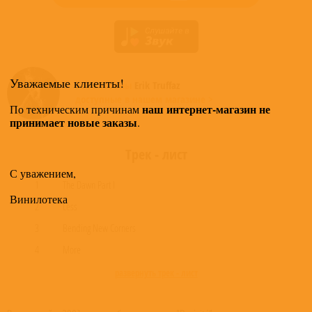
Уважаемые клиенты!
Все альбомы
Erik Truffaz
доступные в нашем магазине >
наш интернет-магазин не
По техническим причинам
принимает новые заказы
.
Трек - лист
С уважением,
1
The Dawn Part I
Винилотека
2
Less
3
Bending New Corners
4
More
развернуть трек - лист