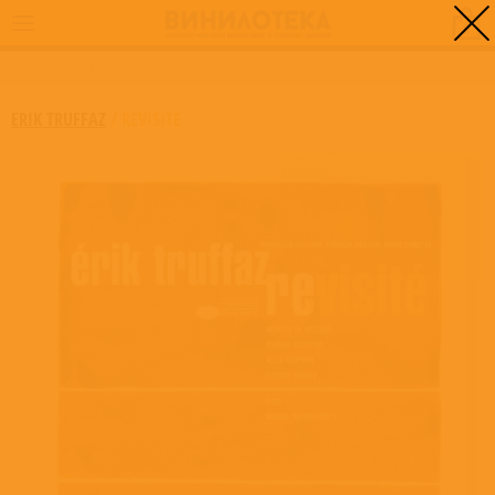
0
ГЛАВНАЯ
/
REVISITE
ERIK TRUFFAZ
/
REVISITE