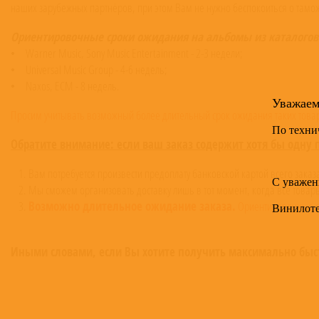
наших зарубежных партнёров, при этом Вам не нужно беспокоиться о там
Ориентировочные сроки ожидания на альбомы из каталогов
• Warner Music, Sony Music Entertainment - 2-3 недели;
• Universal Music Group - 4-6 недель;
• Naxos, ECM - 8 недель.
Уважае
Просим учитывать возможный более длительный срок ожидания таких товаро
По техни
Обратите внимание: если ваш заказ содержит хотя бы одну 
Вам потребуется произвести предоплату банковской картой всего зака
С уважен
Мы сможем организовать доставку лишь в тот момент, когда все товар
Возможно длительное ожидание заказа.
Ориентировочные ср
Винилот
Иными словами, если Вы хотите получить максимально быстр