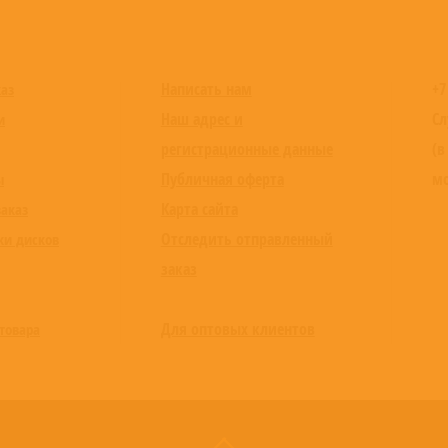
Написать нам
+7
каз
Наш адрес и
Сл
и
регистрационные данные
(в
Публичная оферта
мо
ы
Карта сайта
заказ
Отследить отправленный
ки дисков
заказ
Для оптовых клиентов
товара