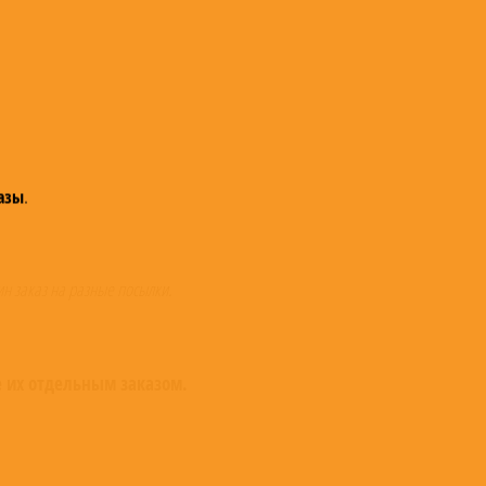
азы
.
ин заказ на разные посылки.
е их отдельным заказом.