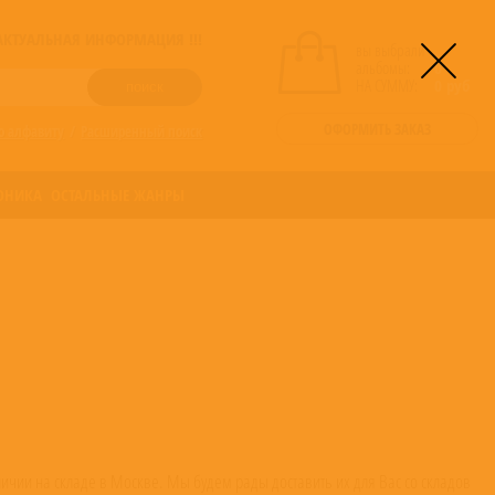
! АКТУАЛЬНАЯ ИНФОРМАЦИЯ !!!
вы выбрали
альбомы:
0
НА СУММУ:
0
руб
ОФОРМИТЬ ЗАКАЗ
о алфавиту
/
Расширенный поиск
ОНИКА
ОСТАЛЬНЫЕ ЖАНРЫ
аличии на складе в Москве. Мы будем рады доставить их для Вас со складов