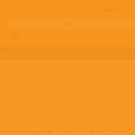
ЗАКАЗ
ДОСТАВКА
ОПЛАТА
О МАГАЗИНЕ
!!
Все артисты п
НАПИСАТЬ НАМ
ДЖАЗ И БЛЮЗ
КЛАССИКА
САУНДТРЕКИ
ФАНК И СОУЛ
ХИП-ХОП
ЭЛЕКТР
 диски, которые есть в каталоге на нашем сайте, но временно отсутствуют в н