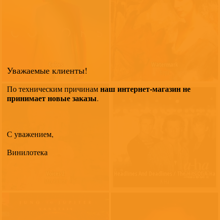
Colors
Watermark
Уважаемые клиенты!
Christopher Von Deylen
Enya
наш интернет-магазин не
По техническим причинам
принимает новые заказы
.
С уважением,
Винилотека
Voices 2
Headlines And Deadlines / The Hits Of A-Ha
Max Richter
A-Ha