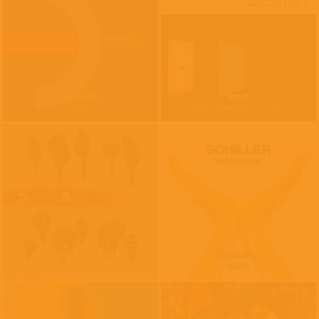
Эдельвейс
Smart
Drezden
Новые Композиторы & Eno Brian
Spirits In The Forest
Morgenstund
Depeche Mode
Schiller