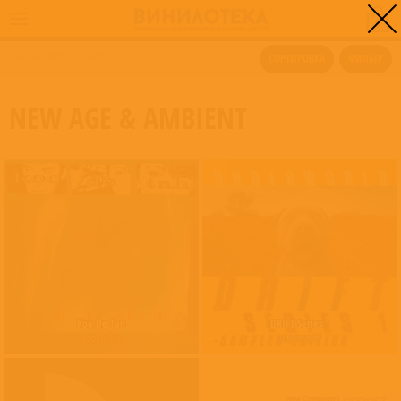
0
ГЛАВНАЯ
/
NEW AGE & AMBIENT
СОРТИРОВКА
ФИЛЬТР
NEW AGE & AMBIENT
Koo De Tan
DRIFT Series 1
Koo De Tah
Underworld