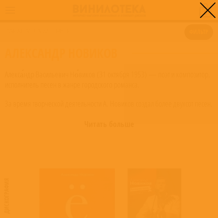
0
ГЛАВНАЯ
/
АЛЕКСАНДР НОВИКОВ
ФИЛЬТР
АЛЕКСАНДР НОВИКОВ
Алекса́ндр Васильевич Но́виков (31 октября 1953) — поэт и композитор,
исполнитель песен в жанре городского романса.
За время творческой деятельности А. Новиков создал более двухсот песен,
несколько десятков из которых уже сегодня являются классикой жанра
(«Помнишь, девочка?..», «Извозчик», «Шансоньетка», «Уличная
Читать больше
красотка», «Город древний» и др.)
Его дискография на данный момент насчитывает 17 альбомов. Новиков
— лауреат общенациональной премии «Овация» в номинации
«Городской романс».
ДИСКОГРАФИЯ
Родился 31 октября 1953 года на острове Итуруп (Курильские о-ва), в
посёлке Буревестник. Отец поэта — военный лётчик, мать —
домохозяйка. В 1969 году Новиков переехал в г. Свердловск.