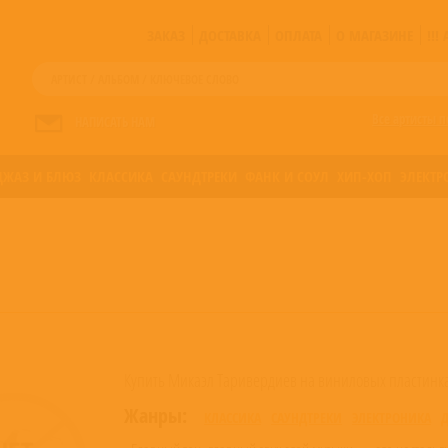
ЗАКАЗ
ДОСТАВКА
ОПЛАТА
О МАГАЗИНЕ
!!
Все артисты п
НАПИСАТЬ НАМ
ДЖАЗ И БЛЮЗ
КЛАССИКА
САУНДТРЕКИ
ФАНК И СОУЛ
ХИП-ХОП
ЭЛЕКТР
Купить Микаэл Таривердиев на виниловых пластинка
Жанры:
КЛАССИКА
САУНДТРЕКИ
ЭЛЕКТРОНИКА