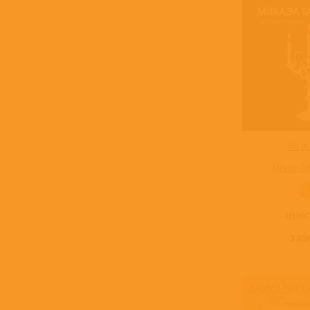
Не ис
Микаэл Та
C
цена
В КО