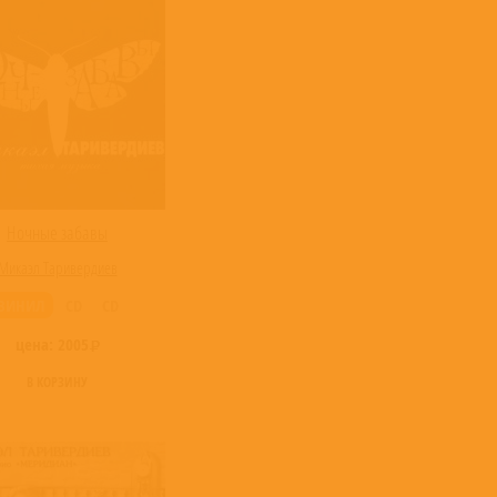
Ночные забавы
Микаэл Таривердиев
ВИНИЛ
CD
CD
цена:
2005
В КОРЗИНУ