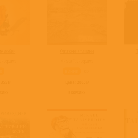
е любви
Отражения тишины
П
ривердиев
Микаэл Таривердиев
D
ВИНИЛ
CD
:
355
цена:
2005
РЗИНУ
В КОРЗИНУ