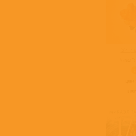
Обещани
Микаэл Та
C
цена
В КО