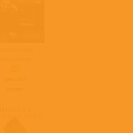
редчувствие любви
Микаэл Таривердиев
CD
цена:
355
В КОРЗИНУ