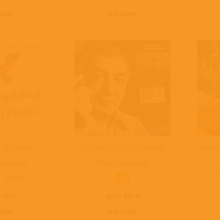
РЗИНУ
В КОРЗИНУ
, мальчики!
Запомни Этот Миг Избранное
Знамен
ривердиев
Микаэл Таривердиев
ВИНИЛ
CD
:
355
цена:
865
РЗИНУ
В КОРЗИНУ