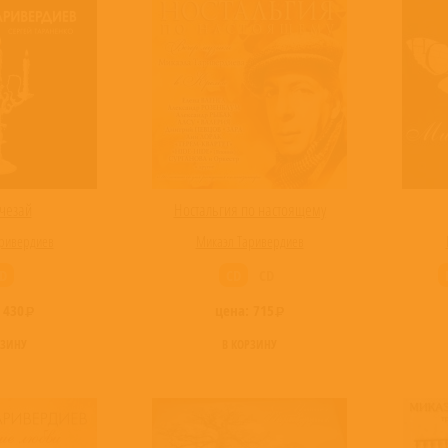
чезай
Ностальгия по настоящему
ривердиев
Микаэл Таривердиев
D
CD
CD
:
430
цена:
715
РЗИНУ
В КОРЗИНУ