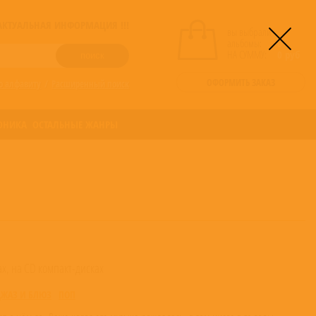
! АКТУАЛЬНАЯ ИНФОРМАЦИЯ !!!
вы выбрали
альбомы:
0
НА СУММУ:
0
руб
ОФОРМИТЬ ЗАКАЗ
о алфавиту
/
Расширенный поиск
ОНИКА
ОСТАЛЬНЫЕ ЖАНРЫ
х, на CD компакт-дисках
ДЖАЗ И БЛЮЗ
ПОП