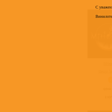
С уважен
Винилот
Мгно
Микаэл Та
C
цена
В КО