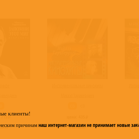
анное
Инструментальные кинохиты
Ирони
ривердиев
Микаэл Таривердиев
D
CD
CD
мые клиенты!
:
715
цена:
435
ческим причинам
наш интернет-магазин не принимает новые зак
РЗИНУ
В КОРЗИНУ