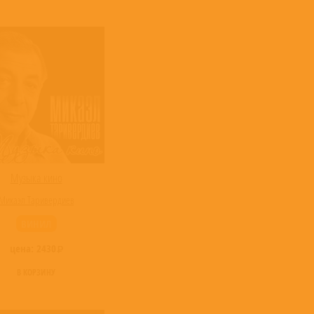
Музыка кино
Микаэл Таривердиев
ВИНИЛ
цена:
2430
В КОРЗИНУ