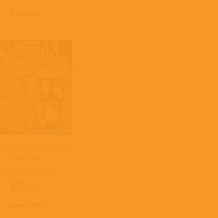
В КОРЗИНУ
итые песни из знаменитых
кинофильм
Микаэл Таривердиев
CD
CD
цена:
430