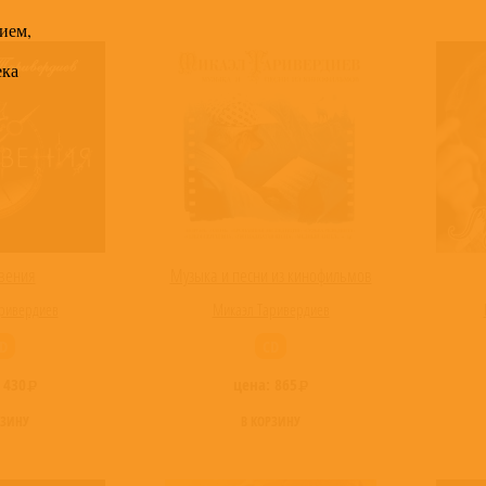
ием,
ека
вения
Музыка и песни из кинофильмов
ривердиев
Микаэл Таривердиев
D
CD
:
430
цена:
865
РЗИНУ
В КОРЗИНУ