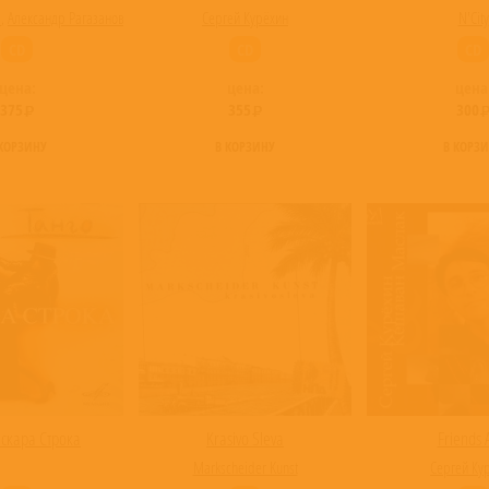
в
,
Александр Рагазанов
Сергей Курёхин
N'City
CD
CD
CD
цена:
цена:
цена
375
355
300
 КОРЗИНУ
В КОРЗИНУ
В КОРЗ
Оскара Строка
Krasivo Sleva
Friends 
Markscheider Kunst
Сергей Ку