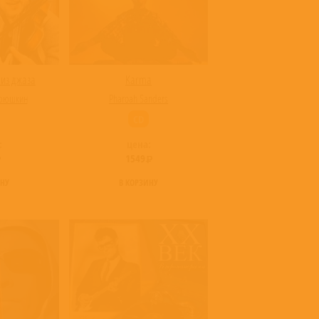
 из джаза
Karma
ерюшкин
Pharoah Sanders
CD
:
цена:
1549
ИНУ
В КОРЗИНУ