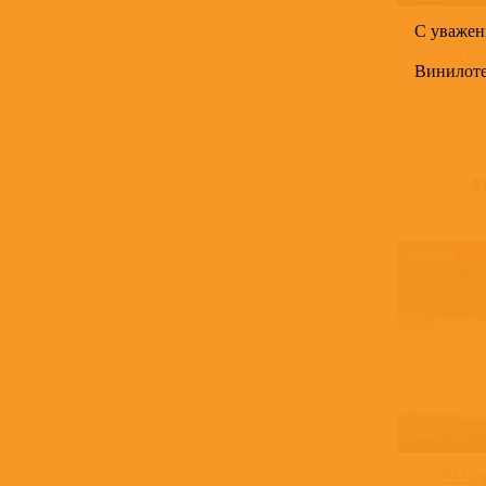
С уважен
Серг
Винилот
В
На Пут