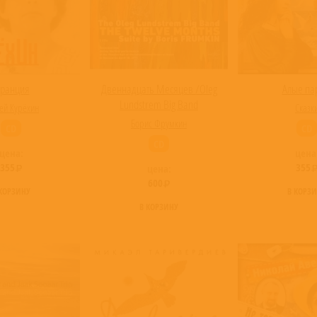
ранция
Двеннадцать Месяцев /Oleg
Алые па
Lundstrem Big Band
ей Курёхин
Сказк
Борис Фрумкин
CD
CD
CD
цена:
цена
355
355
цена:
600
 КОРЗИНУ
В КОРЗ
В КОРЗИНУ