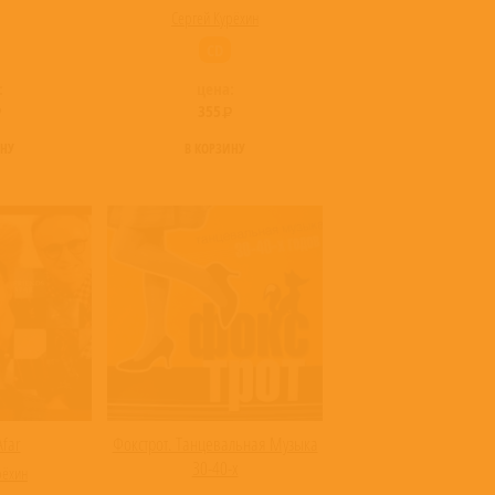
Сергей Курёхин
CD
:
цена:
355
ИНУ
В КОРЗИНУ
Afar
Фокстрот. Танцевальная Музыка
30-40-х
рёхин