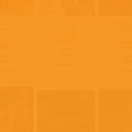
ннский Зартипос/
Isn'T It Saxy?
Огненный Лёд 
Кошык
GR.VIN
Fausto Papetti
зь Мышкин
Коперник Н
ВИНИЛ
CD
ВИНИ
цена:
2430
цена:
цена
430
2970
В КОРЗИНУ
 КОРЗИНУ
В КОРЗ