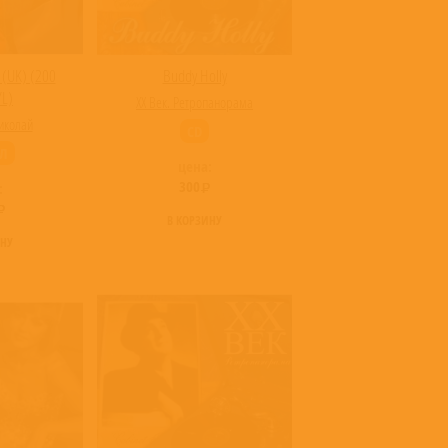
(UK) (200
Buddy Holly
YL)
XX Век. Ретропанорама
иколай
CD
Л
цена:
300
:
В КОРЗИНУ
ИНУ