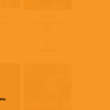
Музыка>
Carlo Buti
рлина
XX Век. Ретропанорама
CD
:
цена:
300
ИНУ
В КОРЗИНУ
азы
.