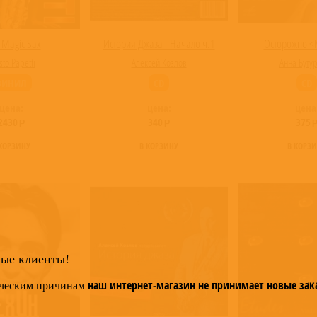
 Magic Sax
История Джаза - Начало ч.1
Осторожно <
sto Papetti
Алексей Козлов
Анна Буту
ВИНИЛ
CD
CD
цена:
цена:
цена
2430
340
375
 КОРЗИНУ
В КОРЗИНУ
В КОРЗ
мые клиенты!
ческим причинам
наш интернет-магазин не принимает новые зак