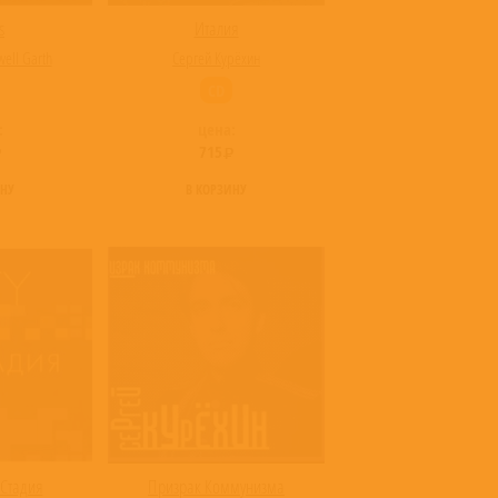
s
Италия
ell Garth
Сергей Курёхин
CD
:
цена:
715
ИНУ
В КОРЗИНУ
Стадия
Призрак Коммунизма