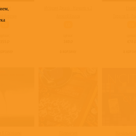
Давкот
История Джаза - Начало ч.2
Etude
ием,
ей Курёхин
Алексей Козлов
Тарасов В.
,
Pow
ека
CD
CD
CD
цена:
цена:
цена
355
340
470
 КОРЗИНУ
В КОРЗИНУ
В КОРЗ
и К Согласию
Полинезия
Nачальная 