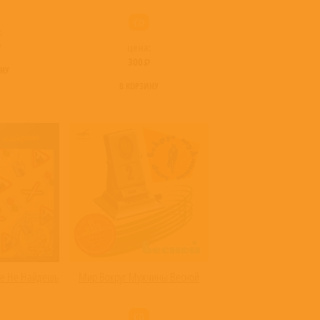
CD
:
цена:
300
ИНУ
В КОРЗИНУ
ше Не Найдешь
Мир Вокруг Мужчины Весной
CD