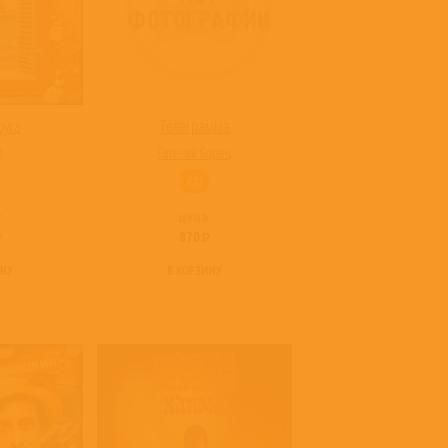
руса
Телеграмма
и
Евгений Борец
CD
:
цена:
870
ИНУ
В КОРЗИНУ