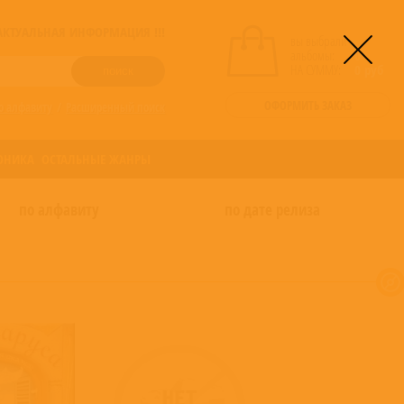
! АКТУАЛЬНАЯ ИНФОРМАЦИЯ !!!
вы выбрали
альбомы:
0
НА СУММУ:
0
руб
ОФОРМИТЬ ЗАКАЗ
о алфавиту
/
Расширенный поиск
ОНИКА
ОСТАЛЬНЫЕ ЖАНРЫ