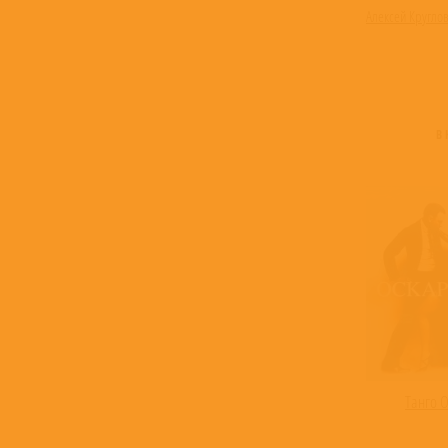
Алексей Кругло
В
Танго 