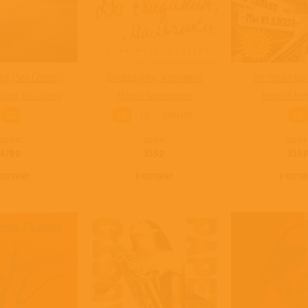
ря (Sea Colours)
До свидания, мальчики!
Не только мы
углов
,
Яак Соояар
Микаэл Таривердиев
Николай Ав
CD
CD
CD
ВИНИЛ
CD
цена:
цена:
цена
470
355
355
 КОРЗИНУ
В КОРЗИНУ
В КОРЗ