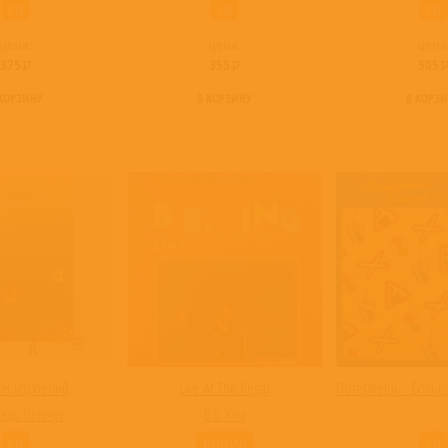
CD
CD
CD
цена:
цена:
цена
375
355
505
 КОРЗИНУ
В КОРЗИНУ
В КОРЗ
 Настроений
Live At The Regal
Потеряешь - Боль
андр Осейчук
B.B. King
CD
ВИНИЛ
CD