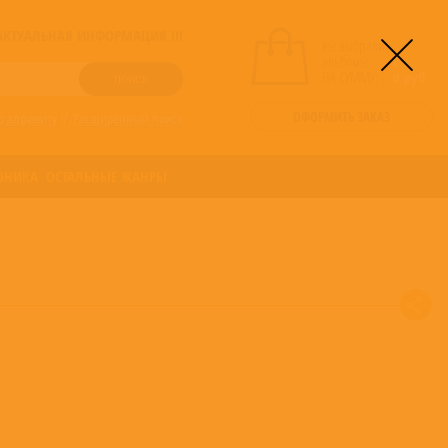
! АКТУАЛЬНАЯ ИНФОРМАЦИЯ !!!
вы выбрали
альбомы:
0
НА СУММУ:
0
руб
ОФОРМИТЬ ЗАКАЗ
о алфавиту
/
Расширенный поиск
ОНИКА
ОСТАЛЬНЫЕ ЖАНРЫ