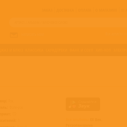
ЗАКАЗ
ДОСТАВКА
ОПЛАТА
О МАГАЗИНЕ
!!
Все артисты п
НАПИСАТЬ НАМ
ДЖАЗ И БЛЮЗ
КЛАССИКА
САУНДТРЕКИ
ФАНК И СОУЛ
ХИП-ХОП
ЭЛЕКТР
анр:
Рок
тиль:
Фолк-рок
ормат:
CD
Все альбомы
XX Век.
осителей:
1
Ретропанорама
остояние:
Новый