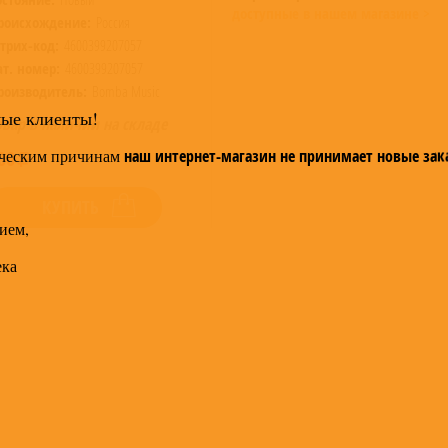
доступные в нашем магазине >
роисхождение:
Россия
трих-код:
4600399207057
ат. номер:
4600399207057
роизводитель:
Bomba Music
мые клиенты!
овар в наличии на складе
ческим причинам
наш интернет-магазин не принимает новые зак
00
КУПИТЬ
ием,
ека