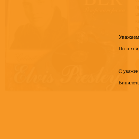
П
Ш
К
П
Уважае
Т
По техни
3
С уважен
Винилот