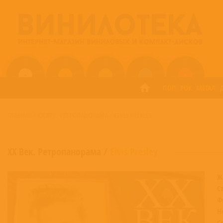
ПОП
РОК
МЕТАЛ
ГЛАВНАЯ
/
XX ВЕК. РЕТРОПАНОРАМА
/
ELVIS PRESLEY
XX Век. Ретропанорама
/
Elvis Presley
Ж
С
Ф
Н
С