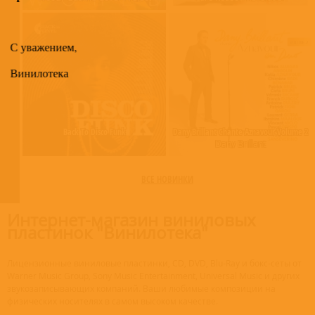
С уважением,
Винилотека
Back To Disco Funk
Dany Brillant Chante Aznavour Volume 2
Dany Brillant
ВСЕ НОВИНКИ
Интернет-магазин виниловых
пластинок "Винилотека"
Лицензионные виниловые пластинки, CD, DVD, Blu-Ray и бокс-сеты от
Warner Music Group, Sony Music Entertainment, Universal Music и других
звукозаписывающих компаний. Ваши любимые композиции на
физических носителях в самом высоком качестве.