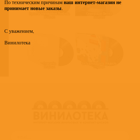
наш интернет-магазин не
По техническим причинам
принимает новые заказы
.
Прости Меня Моя Любовь
Северный Ветер
Земфира
Земфира
С уважением,
Винилотека
Спасибо
Четырнадцать Недель
Земфира
Земфира
Тишины