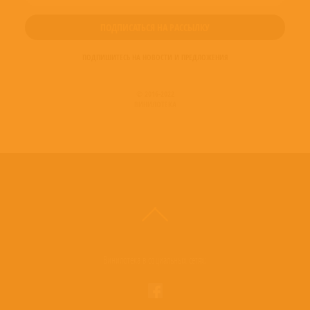
ПОДПИШИТЕСЬ НА НОВОСТИ И ПРЕДЛОЖЕНИЯ
© 2016-2022
ВИНИЛОТЕКА
Винилотека в социальных сетях: