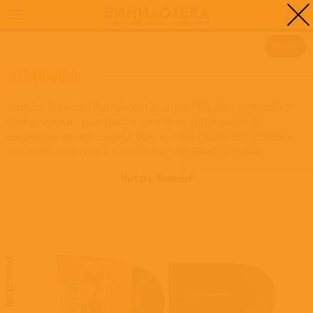
0
ГЛАВНАЯ
/
ЗЕМФИРА
ФИЛЬТР
ЗЕМФИРА
Земфи́ра Талга́товна Рамаза́нова (26 августа 1976, Уфа) — российская
певица, музыкант, композитор и автор песен, выступающая под
сценическим именем Земфира. Одна из самых коммерчески успешных
исполнительниц в истории российской музыки. Известна своими
музыкальными достижениями, вокальными способностями. Земфира стала
Читать больше
олицетворением нового движения в русском роке, которое журналисты
окрестили «женский рок». В начале 1998 года Земфира переезжает из
родной Уфы в Москву, где начинает работу со своей группой над первым
студийным альбомом, выпущенным спустя год. С 1999 года Земфира
выпустила пять студийных альбомов, получивших значительное внимание
прессы и публики. Также в её дискографию входит сборник би-сайдов и
ДИСКОГРАФИЯ
два концертных альбома. Лирическим содержанием своих работ певица
сумела выразить проблемы целого поколения. В 1999 году журнал
«Огонёк» назвал Земфиру «прорвавшимся голосом поколения». На
протяжении всей карьеры певицы многие из её песен попадали на