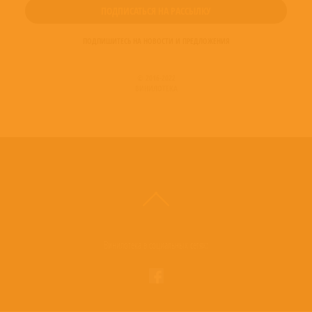
ПОДПИШИТЕСЬ НА НОВОСТИ И ПРЕДЛОЖЕНИЯ
© 2016-2022
ВИНИЛОТЕКА
Винилотека в социальных сетях: