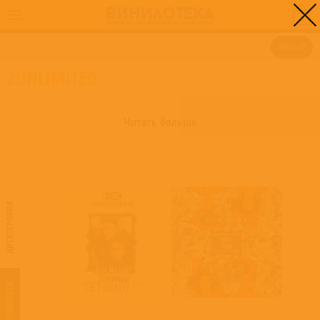
0
ГЛАВНАЯ
/
2UNLIMITED
ФИЛЬТР
2UNLIMITED
Читать больше
ДИСКОГРАФИЯ
Get Readi!
No Limits!
2Unlimited
2Unlimited