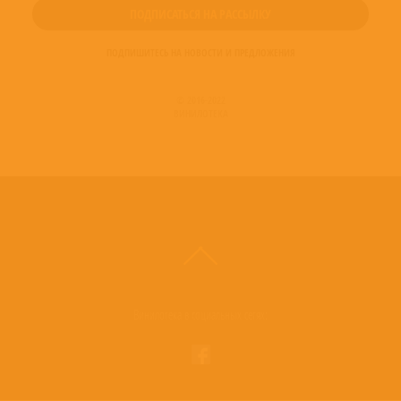
ПОДПИШИТЕСЬ НА НОВОСТИ И ПРЕДЛОЖЕНИЯ
© 2016-2022
ВИНИЛОТЕКА
Винилотека в социальных сетях: