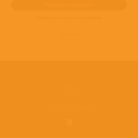
ПОДПИШИТЕСЬ НА НОВОСТИ И ПРЕДЛОЖЕНИЯ
© 2016-2022
ВИНИЛОТЕКА
Винилотека в социальных сетях: