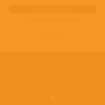
ПОДПИШИТЕСЬ НА НОВОСТИ И ПРЕДЛОЖЕНИЯ
© 2016-2022
ВИНИЛОТЕКА
Винилотека в социальных сетях: