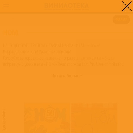
0
ГЛАВНАЯ
/
НОМ
ФИЛЬТР
НОМ
НЕ СУЩЕСТВУЕТ ГРУППЫ С ТАКИМ НАЗВАНИЕМ - «Ном»!
Исправьте свои теги! Уважайте артистов!
Голосуйте за корректное название - справа внизу жмем на «Внеси
поправку» и указываем «НОМ»
Read more on Last.fm
. User-contributed
text is available under the Creative Commons By-SA License; additional terms
Читать больше
may apply.
ДИСКОГРАФИЯ