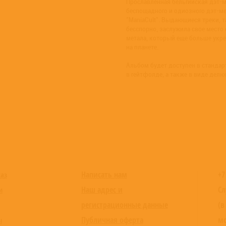
Прославленная бельгийская дэт
беспощадного и одиозного дэт-
"ManiaCult". Выдающиеся треки, т
бесспорно, заслужила свое место 
метала, который еще больше укре
на планете.
Альбом будет доступен в стандар
в гейтфолде, а также в виде дел
Написать нам
+7
каз
Наш адрес и
Сл
и
регистрационные данные
(в
Публичная оферта
мо
ы