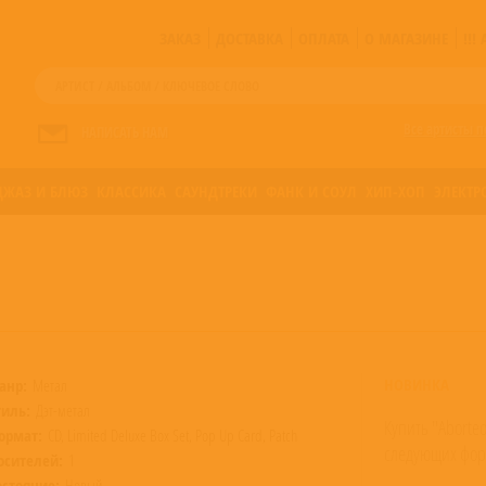
ЗАКАЗ
ДОСТАВКА
ОПЛАТА
О МАГАЗИНЕ
!!
Все артисты п
НАПИСАТЬ НАМ
ДЖАЗ И БЛЮЗ
КЛАССИКА
САУНДТРЕКИ
ФАНК И СОУЛ
ХИП-ХОП
ЭЛЕКТР
НОВИНКА
анр:
Метал
тиль:
Дэт-метал
Купить "Aborted
ормат:
CD, Limited Deluxe Box Set, Pop Up Card, Patch
следующих фор
осителей:
1
остояние:
Новый