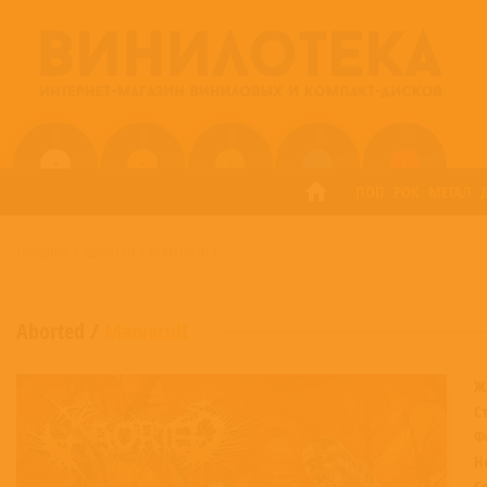
ПОП
РОК
МЕТАЛ
ГЛАВНАЯ
/
ABORTED
/
MANIACULT
Aborted
/
Maniacult
Ж
С
Ф
Н
С