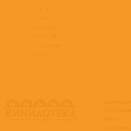
2
ManiaCult
3
Impetus Odi
4
Portal to Vacuity
5
Dementophobia
6
A Vulgar Quagmire
7
Verbolgen
8
Ceremonial Ineptitude
9
Drag me to Hell
10
Grotesque
11
I Prediletti: The Folly of the Gods
12
Gloom and the Art of Tribulation (2021 Edit)
Как сделать за
Способы и срок
доставки
Способы оплат