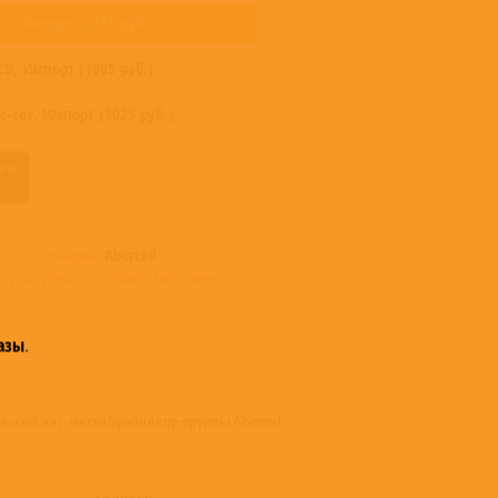
CD,
Импорт
(
4785
руб.)
CD,
Импорт
(
1905
руб.)
с-сет,
Импорт
(
3025
руб.)
Все альбомы
Aborted
доступные в нашем магазине >
азы
.
йской дэт-метал/грайндкор-группы Aborted