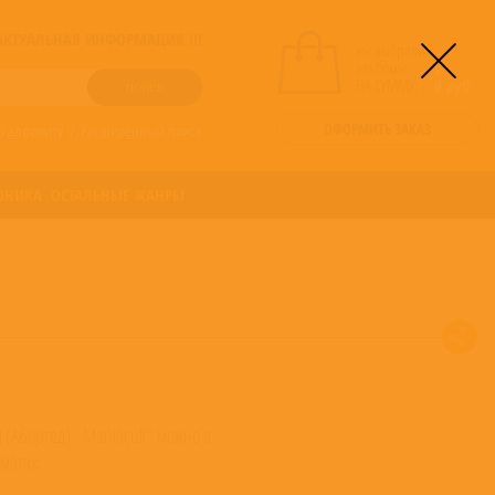
! АКТУАЛЬНАЯ ИНФОРМАЦИЯ !!!
вы выбрали
альбомы:
0
НА СУММУ:
0
руб
ОФОРМИТЬ ЗАКАЗ
о алфавиту
/
Расширенный поиск
ОНИКА
ОСТАЛЬНЫЕ ЖАНРЫ
 (Абортед) - Maniacult" можно в
матах: