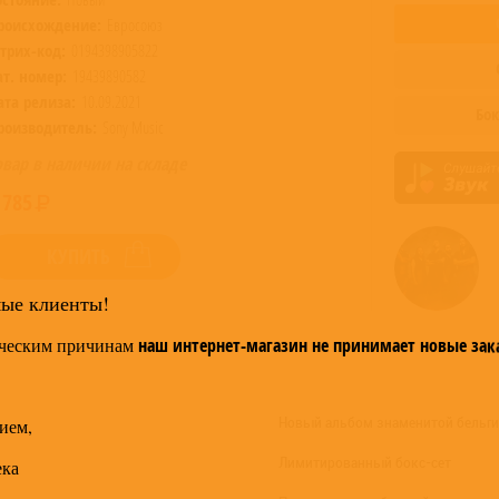
роисхождение:
Евросоюз
трих-код:
0194398905822
ат. номер:
19439890582
ата релиза:
10.09.2021
Бок
роизводитель:
Sony Music
овар в наличии на складе
 785
КУПИТЬ
мые клиенты!
ческим причинам
наш интернет-магазин не принимает новые зак
Новый альбом знаменитой бельги
ием,
Лимитированный бокс-сет
ека