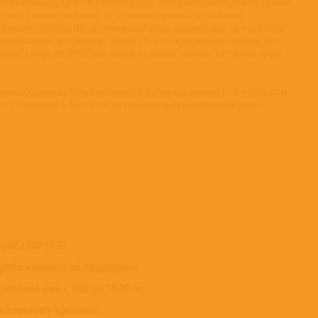
-метал-команда ABORTED представляет сокрушительную демонстрацию
метала со своим грядущим 11-м полноформатным альбомом
акие как «Impetus Odi» и «Dementophobia», доказывают то, что группа,
среди сливок дэт-метала. "ManiaCult" - это крутящийся блендер дэт-
пляет статус ABORTED как одной из самых опасных дэт-метал-групп
тном издании на CD в джюэлкейсе, На черном виниле + CD с плакатом
юкс CD-издания в бокс-сете, включающем разнообразный мерч.
 (495) 139 67 37
ужба клиентской поддержки
 рабочие дни с 9:00 до 18:30 по
сковскому времени)