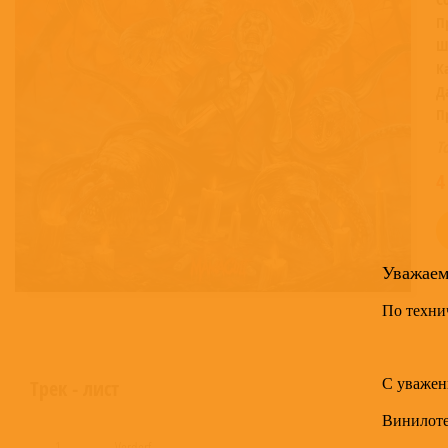
П
Ш
К
Д
П
Т
4
Уважае
По техни
С уважен
Трек - лист
Винилот
1
Verderf