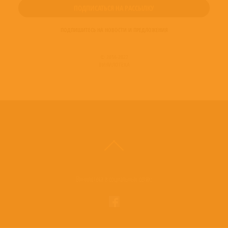
ПОДПИШИТЕСЬ НА НОВОСТИ И ПРЕДЛОЖЕНИЯ
© 2016-2022
ВИНИЛОТЕКА
Винилотека в социальных сетях: