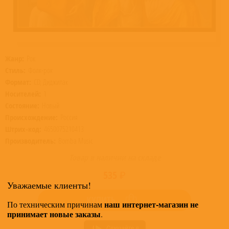
Жанр:
Рок
Стиль:
Фолк-рок
Формат:
CD, Диджипак
Носителей:
1
Состояние:
Новый
Происхождение:
Россия
Штрих-код:
4650075210413
Производитель:
Bomba Music
Товар в наличии на складе
535 ₽
Уважаемые клиенты!
КУПИТЬ
наш интернет-магазин не
По техническим причинам
принимает новые заказы
.