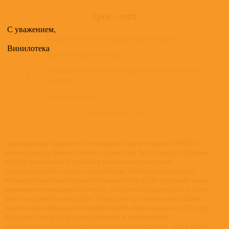
Трек - лист
С уважением,
1
So may we start ? (Lyrics by Sparks and Leos Carax)
Винилотека
2
True Love Always Finds a Way
We Love Each Other So Much (sung by Adam Driver & Marion
3
Cotillard)
4
I'm an Accompanist
развернуть трек - лист
Оригинальный саудтрек от легендарного арт-поп-дуэта SPARKS к
музыкальному фильму «Аннетт» режиссера Леоса Каракса. Издание
на CD в диджисливе В фильме рассказывается история
провокационного стендап-комика (Адам Драйвер) и его супруги,
всемирно известного сопрано (Марион Котийяр). Их гламурная жизнь
принимает неожиданный поворот, когда у них рождается дочь Аннет,
девочка с уникальным даром. Саундтрек был написан и исполнен
знаменитой американской группой Sparks, образованной в 1971 году
братьями Роном и Расселлом Маэлами и исполнявшей
экспериментальный поп-рок с элементами психоделии, прога, прото-