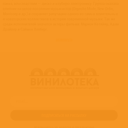
панка, впоследствии — диско и клубную электронику. Группа оказала
влияние на целое поколение музыкантов (Depeche Mode, New Order,
Morrissey и др.) и сохраняет репутацию одного из самых влиятельных
и новаторских коллективов в истории современной музыки. Так же
среди исполнителей значатся актеры фильма: Марион Котийяр, Адам
Драйвер и Саймон Хелберг.
развернуть
ПОДПИШИТЕСЬ НА НОВОСТИ И ПРЕДЛОЖЕНИЯ