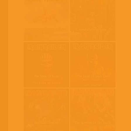
Seventh Son Of A Seventh Son
Somewhere In Time
Iron Maiden
Iron Maiden
The Book Of Souls
The Book Of Souls Live
Iron Maiden
Iron Maiden
The Final Frontier
The Number Of The Beast
Iron Maiden
Iron Maiden