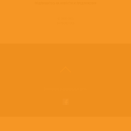
ПОДПИШИТЕСЬ НА НОВОСТИ И ПРЕДЛОЖЕНИЯ
© 2016-2022
ВИНИЛОТЕКА
Винилотека в социальных сетях: