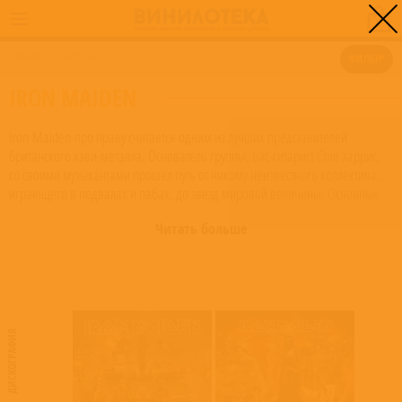
0
ГЛАВНАЯ
/
IRON MAIDEN
ФИЛЬТР
IRON MAIDEN
Iron Maiden про праву считается одним из лучших представителей
британского хэви-металла. Основатель группы, бас-гитарист Стив Харрис,
со своими музыкантами прошел путь от никому неизвестного коллектива,
играющего в подвалах и пабах, до звезд мировой величины. Основные
черты коллектива – сильный вокал, мощные гитарные рифы, отсылки на
Читать больше
исторические события и мистическая тематика (за что группа часто
подвергалась критике от различных религиозных организаций) в текстах
песен. Оперный вокал Брюса Дикинсона признан многими слушателями
одним из величайших голосов жанра хэви-метал за всю историю.
Музыка группы серьезно повлияла на творчество групп Metallica, Anthrax,
ДИСКОГРАФИЯ
Fozzy, а также на российский рок-коллектив «Ария». Широкую известность
коллективу принес альбом «The Number of The Beast», который ворвался
во все главные музыкальные хит-парады множества стран – США, Канады,
Австралии и Великобритании. Общее число продаж альбомов превысило