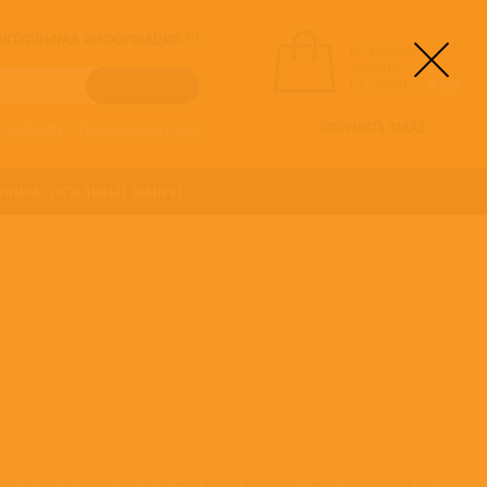
! АКТУАЛЬНАЯ ИНФОРМАЦИЯ !!!
вы выбрали
альбомы:
0
НА СУММУ:
0
руб
ОФОРМИТЬ ЗАКАЗ
о алфавиту
/
Расширенный поиск
ОНИКА
ОСТАЛЬНЫЕ ЖАНРЫ