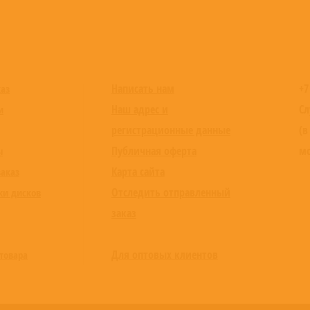
Написать нам
+7
каз
Наш адрес и
Сл
и
регистрационные данные
(в
Публичная оферта
мо
ы
Карта сайта
заказ
Отследить отправленный
ки дисков
заказ
Для оптовых клиентов
товара