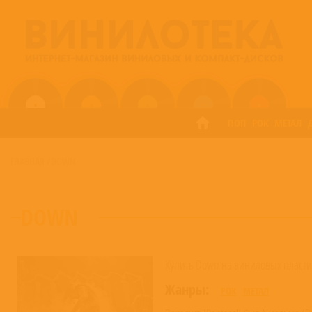
ПОП
РОК
МЕТАЛ
ГЛАВНАЯ
/
DOWN
DOWN
Купить Down на виниловых пластин
Жанры:
РОК
МЕТАЛ