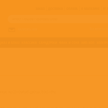
ЗАКАЗ
ДОСТАВКА
ОПЛАТА
О МАГАЗИНЕ
!!
Все артисты п
НАПИСАТЬ НАМ
ДЖАЗ И БЛЮЗ
КЛАССИКА
САУНДТРЕКИ
ФАНК И СОУЛ
ХИП-ХОП
ЭЛЕКТР
ках, на CD компакт-дисках, бокс-сеты