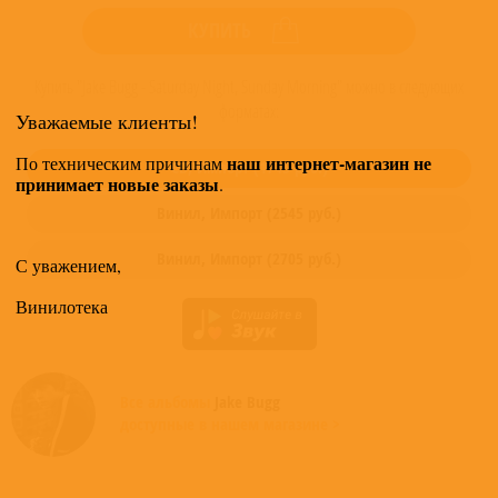
КУПИТЬ
Купить "Jake Bugg - Saturday Night, Sunday Morning" можно в следующих
форматах:
Уважаемые клиенты!
наш интернет-магазин не
По техническим причинам
CD,
Импорт
(
1745
руб.)
принимает новые заказы
.
Винил,
Импорт
(
2545
руб.)
Винил,
Импорт
(
2705
руб.)
С уважением,
Винилотека
Все альбомы
Jake Bugg
доступные в нашем магазине >