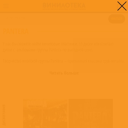
0
ГЛАВНАЯ
/
PANTERA
ФИЛЬТР
PANTERA
У нас Вы сможете найти виниловые пластинки, cd диски или компакт
диски с альбомами группы Pantera по выгодной цене.
Творчество техасской группы Pantera – признанная классика грув-металла.
Изначально музыканты играли глэм-металл, однако влияние коллективов
Megadeth, Slayer, Metallica заставило пересмотреть их свои взгляды на
Читать больше
музыку, и в первой половине 90-ых они создают свой уникальный стиль,
ставший эталоном для грув-металлических групп. Одна из визитных
карточек коллектива – уникальная и новаторская игра гитариста Даймбэга
Даррела, признанного одним из величайших гитар-виртуозов за всю
исиорию рока. В 1990 году вышел их знаменитый альбом
ДИСКОГРАФИЯ
«Cowboys From Hell», ставший революционным.
Альбом отличается экстремальным звучанием, а также сложными рифами
и соло Даймбэга Даррела. Следующий альбом «Vulgar Display of Power»