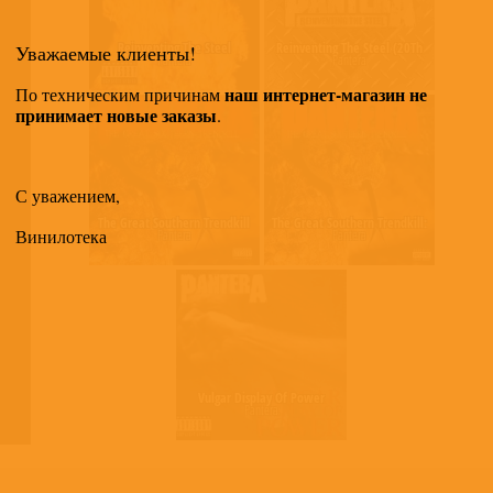
Reinventing The Steel
Reinventing The Steel (20Th
Уважаемые клиенты!
Pantera
Pantera
Anniversary)
наш интернет-магазин не
По техническим причинам
принимает новые заказы
.
С уважением,
The Great Southern Trendkill
The Great Southern Trendkill:
Винилотека
Pantera
Pantera
20th Anniversary Edition
Vulgar Display Of Power
Pantera