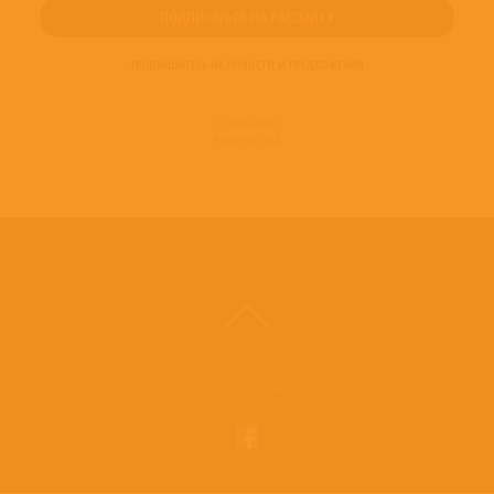
ПОДПИШИТЕСЬ НА НОВОСТИ И ПРЕДЛОЖЕНИЯ
© 2016-2022
ВИНИЛОТЕКА
Винилотека в социальных сетях: