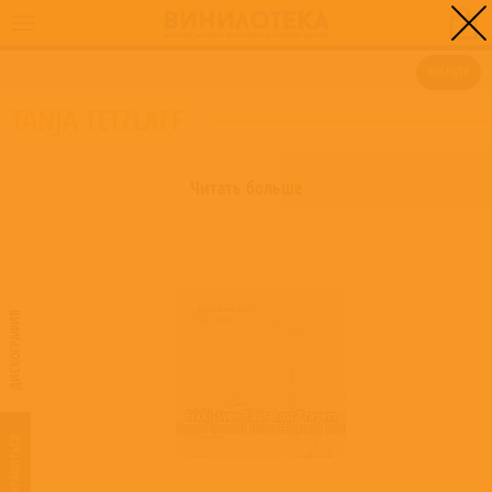
0
ГЛАВНАЯ
/
TANJA TETZLAFF
ФИЛЬТР
TANJA TETZLAFF
Читать больше
ДИСКОГРАФИЯ
Erkki-Sven Tüür: Lost Prayers
Signum Quartett
,
Harry Traksmann
,
Leho Karin
,
Marrit Gerretz-Traksmann
,