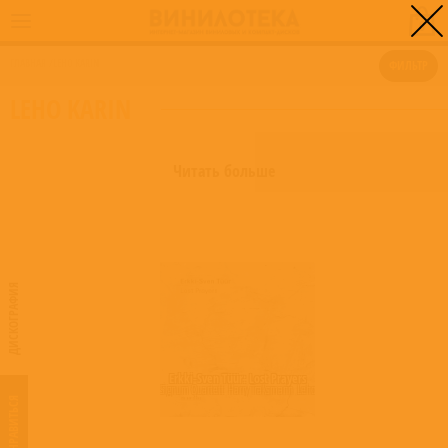
0
ГЛАВНАЯ
/
LEHO KARIN
ФИЛЬТР
LEHO KARIN
Читать больше
ДИСКОГРАФИЯ
Erkki-Sven Tüür: Lost Prayers
Signum Quartett
,
Harry Traksmann
,
Leho Karin
,
Marrit Gerretz-Traksmann
,