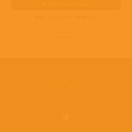
ПОДПИШИТЕСЬ НА НОВОСТИ И ПРЕДЛОЖЕНИЯ
© 2016-2022
ВИНИЛОТЕКА
Винилотека в социальных сетях: