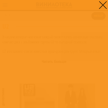
0
ГЛАВНАЯ
/
U2
ФИЛЬТР
U2
В нашем интернет-магазине каждый сможет купить виниловую пластинку,
компакт диск с альбомами группы U2 по выгодной стоимости.
U2 возглавляет список известных ирландских рок-групп. Мощный вокал
Боно, гитарные партии Эджа и глубокие по смыслу тексты композиций
помогли коллективу завоевать всемирную популярность. В творчестве
Читать больше
группы софт-рок смешивается с ирландской народной музыкой. Первые
четыре альбома принесли U2 популярность по всей Великобритании –
композиции группы часто оказывались на верхних строчках британских
чартов. Однако мировую популярность U2 завоевали после выхода
альбома «The Joshua Tree».
ДИСКОГРАФИЯ
Лирически глубокий альбом о США, наполненный яркими образами и
политическим подтекстом, был признан одним из лучших в истории
рок’н’ролла. Он был награждён двумя премиями «Грэмми», а U2