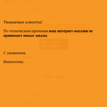
Лейбл:
ООО "Союз Мьюзик"
Товар в наличии на складе
840 ₽
Уважаемые клиенты!
КУПИТЬ
наш интернет-магазин не
По техническим причинам
принимает новые заказы
.
С уважением,
Все альбомы
Браво
Винилотека
доступные в нашем магазине >
Трек - лист
1
Кошки
2
Желтые ботинки
3
Старый отель