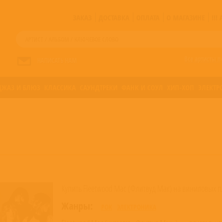
ЗАКАЗ
ДОСТАВКА
ОПЛАТА
О МАГАЗИНЕ
!!
Все артисты п
НАПИСАТЬ НАМ
ДЖАЗ И БЛЮЗ
КЛАССИКА
САУНДТРЕКИ
ФАНК И СОУЛ
ХИП-ХОП
ЭЛЕКТР
Купить Fleetwood Mac (Флитвуд Мак) на виниловых пл
Жанры:
РОК
ЭЛЕКТРОНИКА