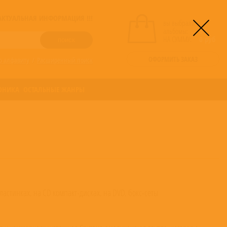
! АКТУАЛЬНАЯ ИНФОРМАЦИЯ !!!
вы выбрали
альбомы:
0
НА СУММУ:
0
руб
ОФОРМИТЬ ЗАКАЗ
о алфавиту
/
Расширенный поиск
ОНИКА
ОСТАЛЬНЫЕ ЖАНРЫ
астинках, на CD компакт-дисках, на DVD, бокс-сеты