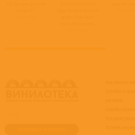
333 Лучшие Детские
The Rise And Fall Of
знак Не/рав
Вера Полоз
Песни Ч 1
Ziggy Stardust And The
Детские песни
Spiders From Mars
(50Th Anniversary)
David Bowie
Как сделать за
Способы и срок
доставки
Способы оплат
Что такое пред
Условия достав