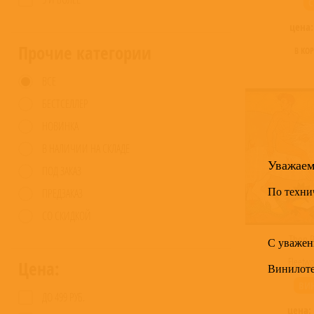
C
цена
Прочие категории
В КО
ВСЕ
БЕСТСЕЛЛЕР
НОВИНКА
В НАЛИЧИИ НА СКЛАДЕ
Уважае
ПОД ЗАКАЗ
По техни
ПРЕДЗАКАЗ
СО СКИДКОЙ
Then P
С уважен
Fleetw
Цена:
Винилот
ВИ
ДО 499 РУБ.
цена: