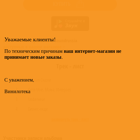
КУПИТЬ
Уважаемые клиенты!
Все альбомы
Теуникова & Soundrussia
доступные в нашем магазине >
наш интернет-магазин не
По техническим причинам
принимает новые заказы
.
Трек - лист
С уважением,
1
Russian Сказки
2
Купи Мне, Мама, Интернет
Винилотека
3
Underwear
4
Бизнес-леди
развернуть трек - лист
Участники записи альбома