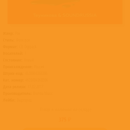
Жанр:
Рок
Стиль:
Фолк-рок
Формат:
CD, Digipack
Носителей:
1
Состояние:
Новый
Происхождение:
Россия
Штрих-код:
4620004368386
Кат. номер:
4620004368386
Дата релиза:
17.02.2017
Производитель:
Bomba Music
Лейбл:
Выргород
Товар в наличии на складе
375 ₽