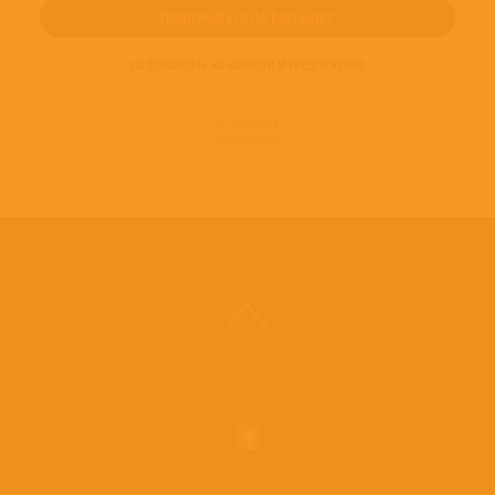
ПОДПИШИТЕСЬ НА НОВОСТИ И ПРЕДЛОЖЕНИЯ
© 2016-2022
ВИНИЛОТЕКА
Винилотека в социальных сетях: