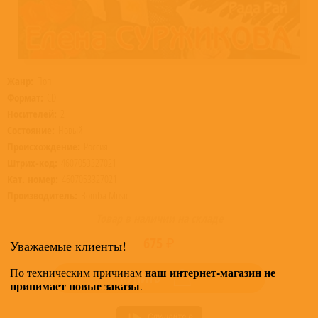
Жанр:
Поп
Формат:
CD
Носителей:
2
Состояние:
Новый
Происхождение:
Россия
Штрих-код:
4607053327021
Кат. номер:
4607053327021
Производитель:
Bomba Music
Товар в наличии на складе
675 ₽
Уважаемые клиенты!
наш интернет-магазин не
По техническим причинам
КУПИТЬ
принимает новые заказы
.