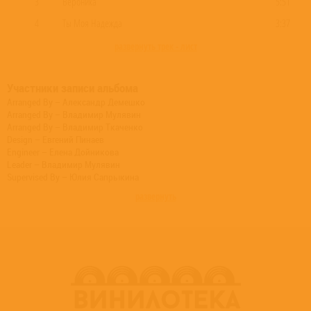
3
Вероника
5:51
4
Ты Моя Надежда
3:37
развернуть трек - лист
Участники записи альбома
Arranged By – Александр Демешко
Arranged By – Владимир Мулявин
Arranged By – Владимир Ткаченко
Design – Евгений Пинаев
Engineer – Елена Дойникова
Leader – Владимир Мулявин
Supervised By – Юлия Сапрыкина
развернуть