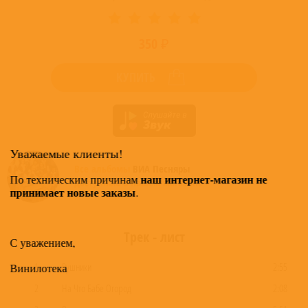
350 ₽
КУПИТЬ
Уважаемые клиенты!
Все альбомы
ВИА Песняры
наш интернет-магазин не
По техническим причинам
доступные в нашем магазине >
принимает новые заказы
.
Трек - лист
С уважением,
1
Рушники
2:55
Винилотека
2
На Что Бабе Огород
2:08