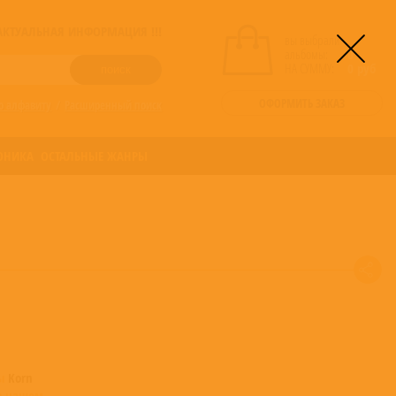
! АКТУАЛЬНАЯ ИНФОРМАЦИЯ !!!
вы выбрали
альбомы:
0
НА СУММУ:
0
руб
ОФОРМИТЬ ЗАКАЗ
о алфавиту
/
Расширенный поиск
ОНИКА
ОСТАЛЬНЫЕ ЖАНРЫ
мы
Korn
в нашем