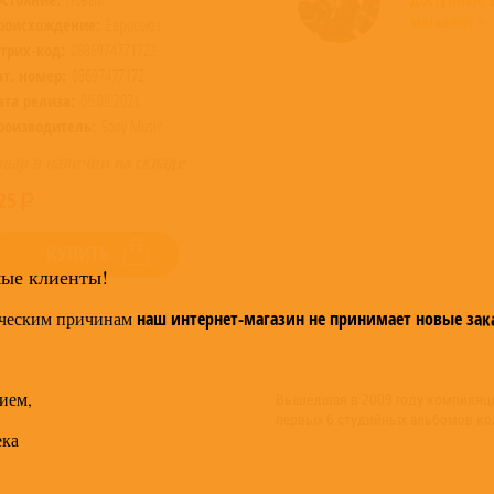
магазине >
роисхождение:
Евросоюз
трих-код:
0886974771722
ат. номер:
88697477172
ата релиза:
06.08.2021
роизводитель:
Sony Music
овар в наличии на складе
25
КУПИТЬ
мые клиенты!
ческим причинам
наш интернет-магазин не принимает новые зак
ием,
Вышедшая в 2009 году компиляция
первых 6 студийных альбомов ко
ека