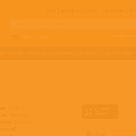
ЗАКАЗ
ДОСТАВКА
ОПЛАТА
О МАГАЗИНЕ
!!
Все артисты п
НАПИСАТЬ НАМ
ДЖАЗ И БЛЮЗ
КЛАССИКА
САУНДТРЕКИ
ФАНК И СОУЛ
ХИП-ХОП
ЭЛЕКТР
анр:
Метал
тиль:
Хэви-метал
ормат:
CD, Jewelbox
осителей:
1
Все альбо
остояние:
Новый
доступные 