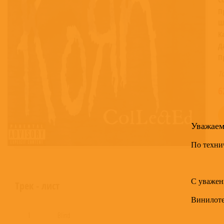
П
Ш
К
Д
П
Т
6
Уважае
По техни
С уважен
Трек - лист
Винилот
1
Blind