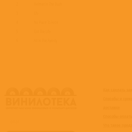
2
Helmet In The Bush
3
Chi
4
No Place To Hide
5
Got The Life
6
All In The Family
7
Beg For Me
8
Wake Up
9
Somebody Someone
10
Hollow Life
11
Beat It Upright
Как сделать за
12
Play Me
Способы и срок
доставки
Способы оплат
Что такое пред