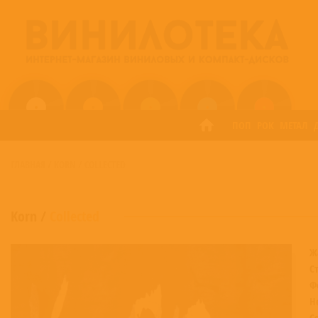
ПОП
РОК
МЕТАЛ
ГЛАВНАЯ
/
KORN
/
COLLECTED
Korn
/
Collected
Ж
С
Ф
Н
С