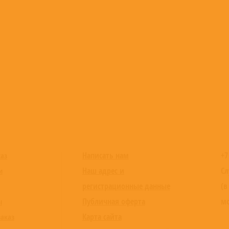
Написать нам
+7
каз
Наш адрес и
Сл
и
регистрационные данные
(в
Публичная оферта
мо
ы
Карта сайта
заказ