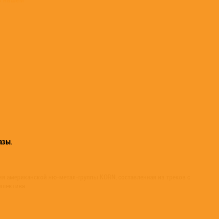
азы
.
 американской ню-метал-​группы KORN, составленная из треков с
ллектива.