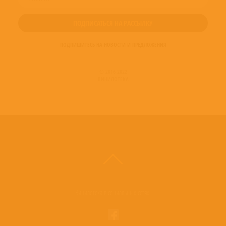
ПОДПИШИТЕСЬ НА НОВОСТИ И ПРЕДЛОЖЕНИЯ
© 2016-2022
ВИНИЛОТЕКА
Винилотека в социальных сетях: