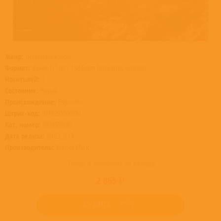
Жанр:
Остальные жанры
Формат:
Винил 12” (LP), 180 Gram Black Vinyl, Gatefold
Носителей:
1
Состояние:
Новый
Происхождение:
Евросоюз
Штрих-код:
0190295500924
Кат. номер:
9029550092
Дата релиза:
08.03.2019
Производитель:
Warner Music
Товар в наличии на складе
2 865 ₽
КУПИТЬ