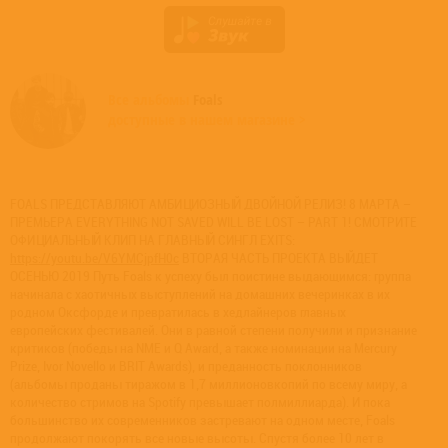
Все альбомы
Foals
доступные в нашем магазине >
FOALS ПРЕДСТАВЛЯЮТ АМБИЦИОЗНЫЙ ДВОЙНОЙ РЕЛИЗ! 8 МАРТА –
ПРЕМЬЕРА EVERYTHING NOT SAVED WILL BE LOST – PART 1! СМОТРИТЕ
ОФИЦИАЛЬНЫЙ КЛИП НА ГЛАВНЫЙ СИНГЛ EXITS:
https://youtu.be/V6YMCjpfH0c
ВТОРАЯ ЧАСТЬ ПРОЕКТА ВЫЙДЕТ
ОСЕНЬЮ 2019 Путь Foals к успеху был поистине выдающимся: группа
начинала с хаотичных выступлений на домашних вечеринках в их
родном Оксфорде и превратилась в хедлайнеров главных
европейских фестивалей. Они в равной степени получили и признание
критиков (победы на NME и Q Award, а также номинации на Mercury
Prize, Ivor Novello и BRIT Awards), и преданность поклонников
(альбомы проданы тиражом в 1,7 миллионовкопий по всему миру, а
количество стримов на Spotify превышает полмиллиарда). И пока
большинство их современников застревают на одном месте, Foals
продолжают покорять все новые высоты. Спустя более 10 лет в