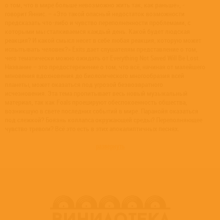
о том, что в мире больше невозможно жить так, как раньше», -
говорит Яннис. – «Это такой опасный недостаток возможности
предсказать что-либо и чувство переполненности проблемами, с
которыми мы сталкиваемся каждый день. Какой будет людская
реакция? И какой смысл несет в себе любая реакция, которую может
испытывать человек?» Exits дает слушателям представление о том,
чего тематически можно ожидать от Everything Not Saved Will Be Lost.
Название – это предостережение о том, что всё, начиная от малейшего
мгновения вдохновения до биологического многообразия всей
планеты, может оказаться под угрозой безвозвратного
исчезновения. Эта тема пропитывает весь новый музыкальный
материал, так как Foals проецируют обеспокоенность общества,
возникшую в свете последних событий в мире. Паранойя оказаться
под слежкой? Боязнь коллапса окружающей среды? Переполняющее
чувство тревоги? Всё это есть в этих апокалиптичных песнях.
развернуть