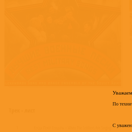
Уважае
По техни
Трек - лист
С уважен
1
Когда Поют Солдаты = When The Soldiers Are Singing