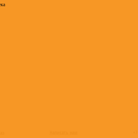
ека
Написать нам
+7
каз