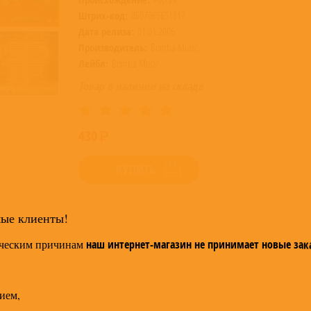
Штрих-код:
4607065651817
Дата релиза:
01.01.2006
Производитель:
Bomba Music
Лейбл:
Bomba Music
Товар в наличии на складе
430
КУПИТЬ
мые клиенты!
ческим причинам
наш интернет-магазин не принимает новые зак
ием,