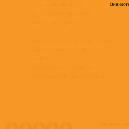
Винилот
2
Священная Война = The Sacred War
3
Бухенвальдский Набат = Buhenvald's Alarm
4
Память Сердца = Heart Memory
5
Баллада О Солдате = The Ballad About Soldier
6
Вечная Слава Героям = The Eternal Glory To The Heroes
7
Гвардейская Полька = Guard's Polka
8
Седина = Grey Hair
9
Краснофлотская Песня = Red Fleet's Song
10
Солдат - Всегда Солдат = Soldier Is Always Soldier
11
Вдоль По Советской = Along The Soviet-Street
12
Третий Батальон = The Third Battalion
13
Весна Сорок Пятого Года = The Spring Of 1945
14
Эшелонная = Echelon's Song
15
Мужчины = The Men
Как сделать за