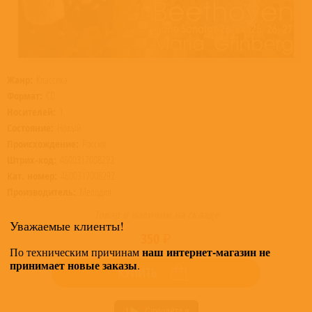
Жанр:
Классика
Формат:
CD
Носителей:
1
Состояние:
Новый
Происхождение:
Россия
Штрих-код:
4600317008292
Кат. номер:
4600317008292
Производитель:
Мелодия
Товар в наличии на складе
Уважаемые клиенты!
350 ₽
наш интернет-магазин не
По техническим причинам
принимает новые заказы
.
КУПИТЬ