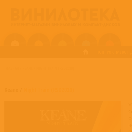
ПОП
РОК
МЕТАЛ
ГЛАВНАЯ
/
KEANE
/
NIGHT TRAIN (RSD2020)
Keane
/
Night Train (RSD2020)
Ж
С
Ф
Н
С