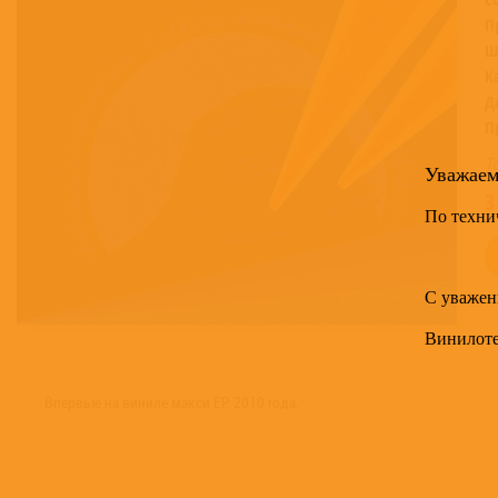
П
Ш
К
Д
П
Т
Уважае
3
По техни
С уважен
Винилот
Впервые на виниле макси EP 2010 года.