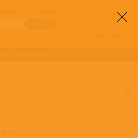
! АКТУАЛЬНАЯ ИНФОРМАЦИЯ !!!
вы выбрали
альбомы:
0
НА СУММУ:
0
руб
ОФОРМИТЬ ЗАКАЗ
о алфавиту
/
Расширенный поиск
ОНИКА
ОСТАЛЬНЫЕ ЖАНРЫ
мы
Keane
в нашем