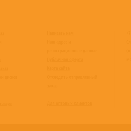
Написать нам
+7
каз
Наш адрес и
Сл
и
регистрационные данные
(в
Публичная оферта
мо
ы
Карта сайта
заказ
Отследить отправленный
ки дисков
заказ
Для оптовых клиентов
товара