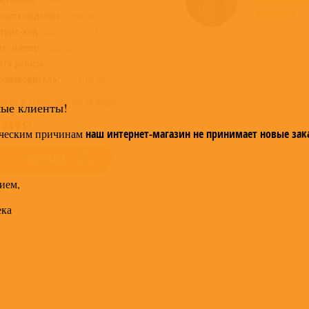
магазине >
роисхождение:
Евросоюз
трих-код:
0602508505959
ат. номер:
060250850595
ата релиза:
29.08.2020
роизводитель:
Universal Music
овар в наличии на складе
мые клиенты!
 449
ческим причинам
наш интернет-магазин не принимает новые зак
КУПИТЬ
ием,
ека