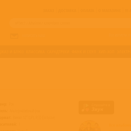
ЗАКАЗ
ДОСТАВКА
ОПЛАТА
О МАГАЗИНЕ
!!
Все артисты п
НАПИСАТЬ НАМ
ДЖАЗ И БЛЮЗ
КЛАССИКА
САУНДТРЕКИ
ФАНК И СОУЛ
ХИП-ХОП
ЭЛЕКТР
анр:
Рок
тиль:
Альтернативный рок
ормат:
Винил 12” (LP), RSD Exclusive
осителей:
1
Все альбо
остояние:
Новый
доступные 