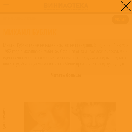
0
ГЛАВНАЯ
/
МИХАИЛ БУБЛИК
ФИЛЬТР
МИХАИЛ БУБЛИК
Михаил Бублик (даже не надейтесь, это не псевдоним!) родился 13 августа
1982 года в украинской глубинке. Останься он там - возможно, первыми и
единственными его поклонниками стали бы его друзья и родные, однако
волею судьбы родители маленького Миши предпочли городскую суету и
переехали в крупный по меркам того времени город Мариуполь. Вместе с
Читать больше
переездом шансы талантливого мальчишки попасть на сцену заметно
возросли. Да он их, собственно, никогда и не упускал: сначала сам
записался в музыкальную школу по классу аккордеона, а затем и вовсе
напросился играть в школьной группе. Вскоре парень превратился в
бессменного лидера группы и автора песен, чей талант имел немало
почитателей как в школе, так и за ее пределами.
ДИСКОГРАФИЯ
Казалось бы, Мише один путь – на сцену. Однако когда пришло время
выбирать будущую профессию, оказалось, что в провинциальном городе,
известном своими металлургическими комбинатами, не так легко сломать
стереотипы. Поэтому молодой, полный надежд музыкант, поступил в