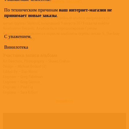
развернуть трек - лист
наш интернет-магазин не
По техническим причинам
принимает новые заказы
.
We Are Not Your Kind — шестой студийный альбом американской
метал-группы Slipknot, вышедший 9 августа 2019 года на лейбле
Roadrunner Records. Альбом был спродюсирован Грегом
Фидельманом и является первым альбомом группы после .5: The Gray
С уважением,
Chapter в 2014 году.
Винилотека
Участники записи альбома
Art Direction, Photography – Shawn Crahan
Design – Michael Boland (2)
Edited By – Dan Monti
Engineer – Greg Fidelman
Engineer – Greg Gordon
Engineer – Paul Fig
Engineer – Sara Killion
Mixed By – Joe Barresi
развернуть
Producer – Greg Fidelman
Producer – Slipknot