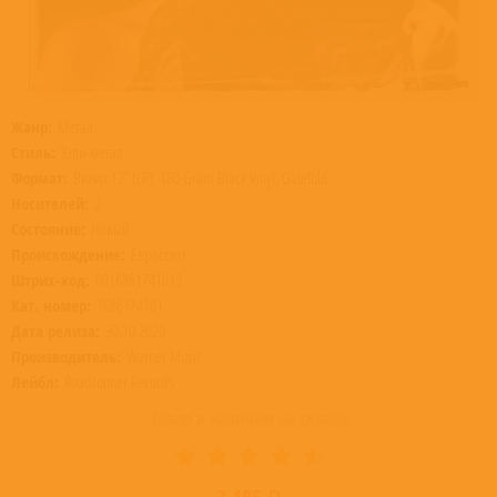
Жанр:
Метал
Стиль:
Хэви-метал
Формат:
Винил 12” (LP), 180 Gram Black Vinyl, Gatefold
Носителей:
2
Состояние:
Новый
Происхождение:
Евросоюз
Штрих-код:
0016861741013
Кат. номер:
1686174101
Дата релиза:
30.10.2020
Производитель:
Warner Music
Лейбл:
Roadrunner Records
Товар в наличии на складе