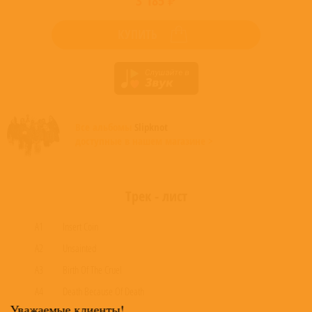
3 185 ₽
КУПИТЬ
Все альбомы
Slipknot
доступные в нашем магазине >
Трек - лист
A1
Insert Coin
A2
Unsainted
A3
Birth Of The Cruel
A4
Death Because Of Death
Уважаемые клиенты!