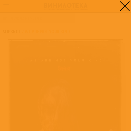
0
ГЛАВНАЯ
/
WE ARE NOT YOUR KIND
SLIPKNOT
/
WE ARE NOT YOUR KIND