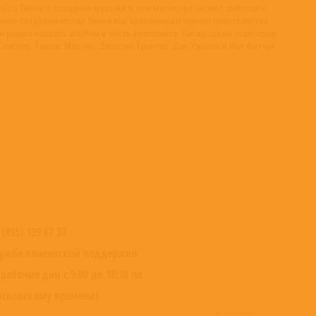
та Леона в создании музыки в том месте, где он жил, работал и
евное сотрудничество Леона как художника и самого пространства
 решил назвать альбом в честь комплекса. Также среди соавторов
Гласпер, Террас Мартин, Джастин Трантер, Дэн Уилсон и Иан Фитчук.
 (495) 139 67 37
ужба клиентской поддержки
 рабочие дни с 9:00 до 18:30 по
сковскому времени)
© 2016-2022