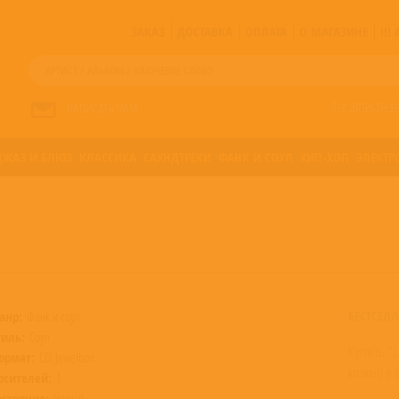
ЗАКАЗ
ДОСТАВКА
ОПЛАТА
О МАГАЗИНЕ
!!
Все артисты п
НАПИСАТЬ НАМ
ДЖАЗ И БЛЮЗ
КЛАССИКА
САУНДТРЕКИ
ФАНК И СОУЛ
ХИП-ХОП
ЭЛЕКТР
БЕСТСЕЛЛ
анр:
Фанк и соул
тиль:
Соул
Купить "L
ормат:
CD, Jewelbox
можно в 
осителей:
1
остояние:
Новый