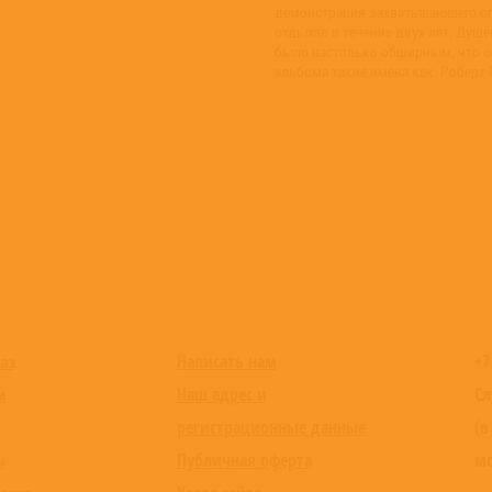
демонстрация захватывающего опы
отдыхал в течение двух лет. Душ
было настолько обширным, что он
альбома такие имена как: Роберт 
Написать нам
+7
каз
Наш адрес и
Сл
и
регистрационные данные
(в
Публичная оферта
мо
ы