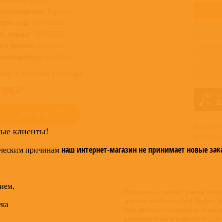
роисхождение:
Евросоюз
трих-код:
0194398869827
ат. номер:
19439886982
ата релиза:
06.08.2021
роизводитель:
Sony Music
овар в наличии на складе
 905
КУПИТЬ
Все аль
мые клиенты!
доступны
ческим причинам
наш интернет-магазин не принимает новые зак
ием,
Обладатель премии Грэмми, амер
третьим альбомом Gold-Diggers 
ека
Бриджесом и грэмминосным продю
развлекательном комплексе Gold-