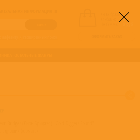
! АКТУАЛЬНАЯ ИНФОРМАЦИЯ !!!
вы выбрали
альбомы:
0
НА СУММУ:
0
руб
ОФОРМИТЬ ЗАКАЗ
о алфавиту
/
Расширенный поиск
ОНИКА
ОСТАЛЬНЫЕ ЖАНРЫ
ЕР
eon Bridges (Лион Бриджес) - Gold-Diggers Sound"
следующих форматах: