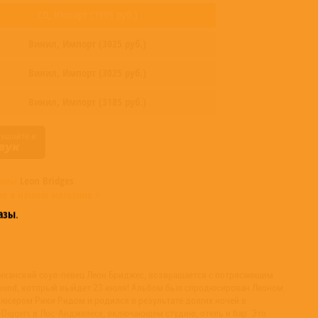
CD,
Импорт
(
1905
руб.)
Винил,
Импорт
(
3025
руб.)
Винил,
Импорт
(
3025
руб.)
Винил,
Импорт
(
3185
руб.)
бомы
Leon Bridges
е в нашем магазине >
азы
.
иканский соул-певец Леон Бриджес, возвращается с потрясающим
Sound, который выйдет 23 июля! Альбом был спродюсирован Леоном
сером Рики Ридом и родился в результате долгих ночей в
Diggers в Лос-Анджелесе, включающем студию, отель и бар. Это