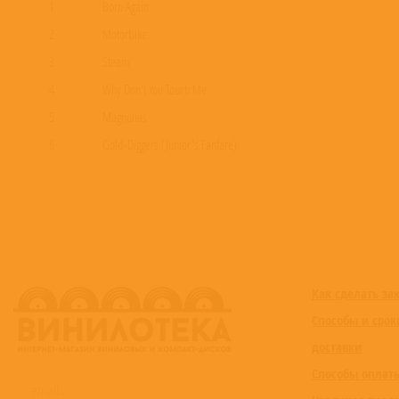
1
Born Again
2
Motorbike
3
Steam
4
Why Don't You Touch Me
5
Magnolias
6
Gold-Diggers (Junior's Fanfare)
7
Details
8
Sho Nuff
9
Sweeter
10
Don't Worry
11
Blue Mesas
Как сделать за
Способы и срок
доставки
Способы оплат