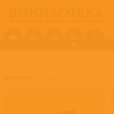
ПОП
РОК
МЕТАЛ
ГЛАВНАЯ
/
LEON BRIDGES
/
GOLD-DIGGERS SOUND
Leon Bridges
/
Gold-Diggers Sound
Ж
С
Ф
Н
С