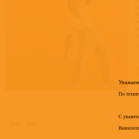
П
Ш
К
Д
П
Т
1
Уважае
По техни
С уважен
Трек - лист
Винилот