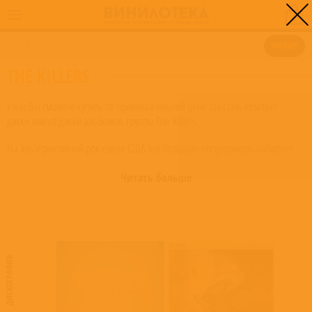
0
ГЛАВНАЯ
/
THE KILLERS
ФИЛЬТР
THE KILLERS
У нас Вы сможете купить по привлекательной цене заказать компакт
диски или cd диски альбомов группы The Killers.
На альтернативной рок-сцене США всё большую популярность набирает
группа The Killers. На творчество группы оказали влияния группы нью-
вейва вроде Duran Duran. Первые несколько лет коллектив выступал в
Читать больше
различных рок-клубах, оставаясь практически неизвестным. Однако
музыкантами заинтересовался британский лейбл Lizard King Records, и
музыканты переехали в Лондон. Их дебютный альбом «Hot Fuss» вызвал
большой успех – британские слушатели и музыкальные критики оценили
необычный стиль музыкантов, смешавших инди-рок с нью-вэйвом 80-х.
ДИСКОГРАФИЯ
Песни из альбома возглавили британские и европейские чарты, а
композиция «Somebody Told Me» стала в скором времени хитом. Группа
постоянно участвовала в английских музыкальных фестивалях, выступали