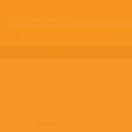
ЗАКАЗ
ДОСТАВКА
ОПЛАТА
О МАГАЗИНЕ
!!
Все артисты п
НАПИСАТЬ НАМ
ДЖАЗ И БЛЮЗ
КЛАССИКА
САУНДТРЕКИ
ФАНК И СОУЛ
ХИП-ХОП
ЭЛЕКТР
Купить George на CD компакт-дисках, бокс-сеты
Жанры:
РОК