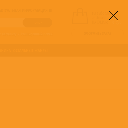
! АКТУАЛЬНАЯ ИНФОРМАЦИЯ !!!
вы выбрали
альбомы:
0
НА СУММУ:
0
руб
ОФОРМИТЬ ЗАКАЗ
о алфавиту
/
Расширенный поиск
ОНИКА
ОСТАЛЬНЫЕ ЖАНРЫ