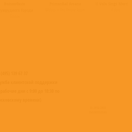
Волшебник
Primordial Arcana
Il Volo Sings Morric
Wolves In The Throne Room
Il Volo
умрудного Города
Сказки
 (495) 139 67 37
ужба клиентской поддержки
 рабочие дни с 9:00 до 18:30 по
сковскому времени)
© 2016-2022
ВИНИЛОТЕКА