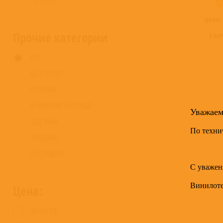
C
цена:
Прочие категории
В КО
ВСЕ
БЕСТСЕЛЛЕР
НОВИНКА
В НАЛИЧИИ НА СКЛАДЕ
Уважае
ПОД ЗАКАЗ
По техни
ПРЕДЗАКАЗ
СО СКИДКОЙ
С уважен
Винилот
Цена:
ДО 499 РУБ.