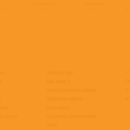
e
Led Zeppelin IV
Powerslave
ambert
Led Zeppelin
Iron Maiden
Из
Написать нам
+7
каз
Наш адрес и
Сл
и
регистрационные данные
(в
Публичная оферта
мо
ы
Карта сайта
заказ
Отследить отправленный
ки дисков
заказ