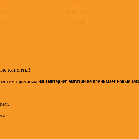
D
CD
1425
цена:
2385
РЗИНУ
В КОРЗИНУ
мые клиенты!
ческим причинам
наш интернет-магазин не принимает новые зак
ием,
ека