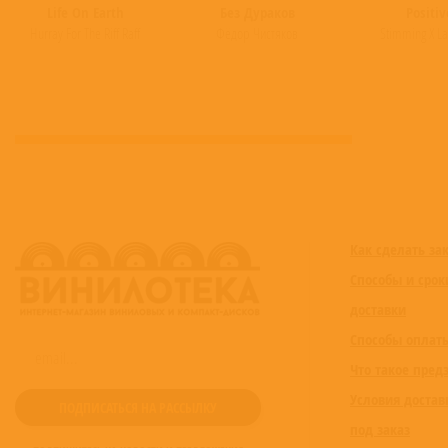
Life On Earth
Без Дураков
Positiv
Hurray For The Riff Raff
Фёдор Чистяков
Stimming X L
Как сделать за
Способы и срок
доставки
Способы оплат
Что такое пред
Условия достав
под заказ