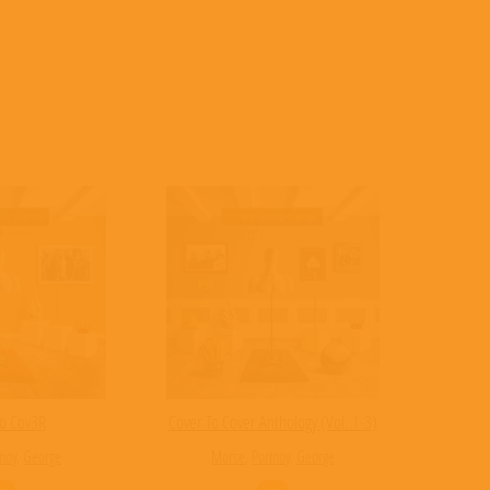
o Cov3R
Cover To Cover Anthology (Vol. 1-3)
noy
,
George
Morse
,
Portnoy
,
George