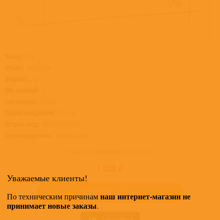
Жанр:
Рок
Стиль:
Фолк-рок
Формат:
CD
Носителей:
2
Состояние:
Новый
Происхождение:
Россия
Штрих-код:
4607141680090
Производитель:
Bomba Music
Товар в наличии на складе
1 050 ₽
Уважаемые клиенты!
КУПИТЬ
наш интернет-магазин не
По техническим причинам
принимает новые заказы
.