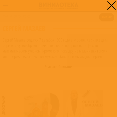
0
ГЛАВНАЯ
/
СЕРГЕЙ МАЗАЕВ
ФИЛЬТР
СЕРГЕЙ МАЗАЕВ
Сергей Мазаев родился 7 декабря 1959 года в Москве. Как и все дети,
Сергей получил образование в школе, но не простой, а с физико-
математическим уклоном! Кроме того, пока другие мальчишки гоняли
мяч, Сережа уже занимался музыкой. Занятия музыкой для Сергея
Мазаева начались с 11 лет и, по большому счету, длятся до сих пор.
Читать больше
Не задумываясь, после окончания школы, Сергей Мазаев поступает в
музыкальное училище им. Ипполитова-Иванова по классу кларнета и
успешно заканчивает его, ведь его судьба была решена уже в 11 лет.
Именно поэтому после окончания музучилища Сергей Мазаев поступает в
институт имени Гнесиных.
ДИСКОГРАФИЯ
Как и всех мужчин призывного возраста, Сергея Мазаева призывают в
армию, но служит он, конечно же, в музыкальной роте. Во время службы в
армии он участвовал в трех парадах на Красной площади в составе