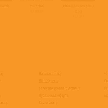
bworth
Yungblud
Richter Бах Хтк Том 1
YUNGBLUD
(2Cd)
Классика
Написать нам
+7
каз
Наш адрес и
Сл
и
регистрационные данные
(в
Публичная оферта
мо
ы
Карта сайта
заказ