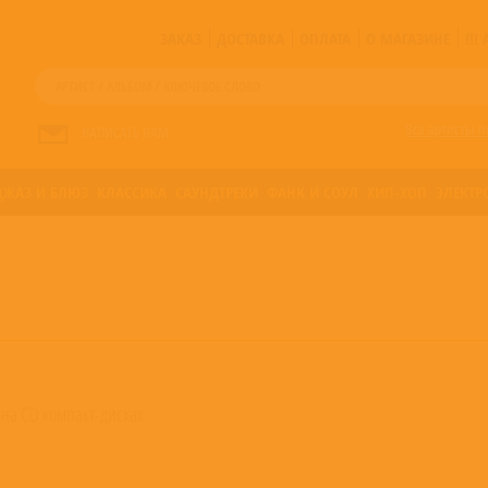
ЗАКАЗ
ДОСТАВКА
ОПЛАТА
О МАГАЗИНЕ
!!
Все артисты п
НАПИСАТЬ НАМ
ДЖАЗ И БЛЮЗ
КЛАССИКА
САУНДТРЕКИ
ФАНК И СОУЛ
ХИП-ХОП
ЭЛЕКТР
 на CD компакт-дисках