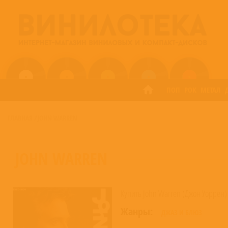
ПОП
РОК
МЕТАЛ
ГЛАВНАЯ
/
JOHN WARREN
JOHN WARREN
Купить John Warren (Джон Уоррен)
Жанры:
ДЖАЗ И БЛЮЗ