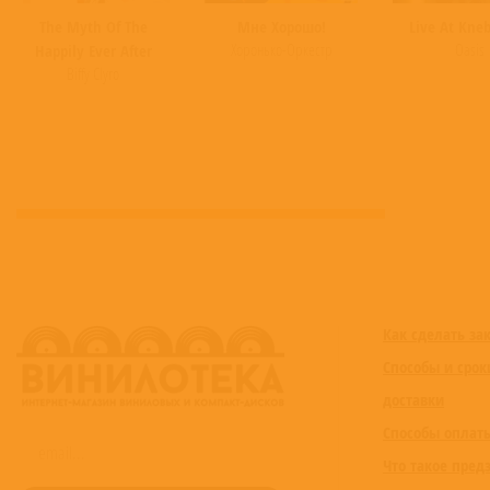
The Myth Of The
Мне Хорошо!
Live At Kne
Хоронько-Оркестр
Oasis
Happily Ever After
Biffy Clyro
Как сделать за
Способы и срок
доставки
Способы оплат
Что такое пред