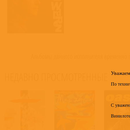
Альбомы данного исполнителя временно о
НЕДАВНО ПРОСМОТРЕННЫЕ
Уважае
30
По техни
С уважен
Винилот