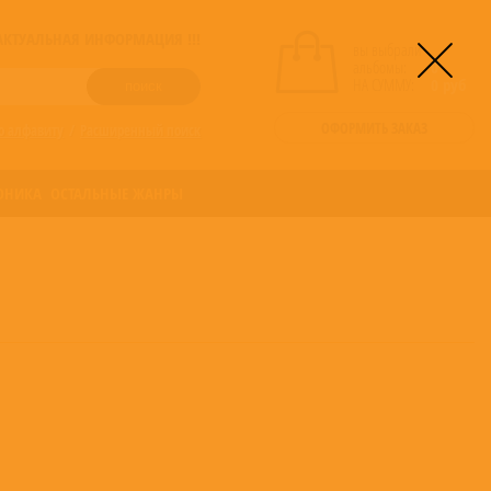
! АКТУАЛЬНАЯ ИНФОРМАЦИЯ !!!
вы выбрали
альбомы:
0
НА СУММУ:
0
руб
ОФОРМИТЬ ЗАКАЗ
о алфавиту
/
Расширенный поиск
ОНИКА
ОСТАЛЬНЫЕ ЖАНРЫ