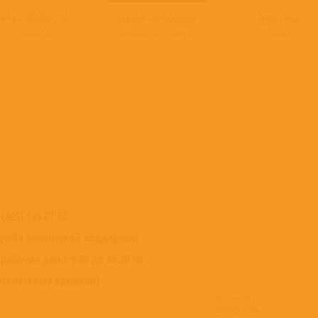
Pearl (RSD2021)
Давай поговорим
Буратино
Janis Joplin
Николай Караченцов
Сказки
 (495) 139 67 37
ужба клиентской поддержки
 рабочие дни с 9:00 до 18:30 по
сковскому времени)
© 2016-2022
ВИНИЛОТЕКА