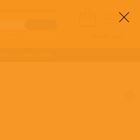
! АКТУАЛЬНАЯ ИНФОРМАЦИЯ !!!
вы выбрали
альбомы:
0
НА СУММУ:
0
руб
ОФОРМИТЬ ЗАКАЗ
о алфавиту
/
Расширенный поиск
ОНИКА
ОСТАЛЬНЫЕ ЖАНРЫ