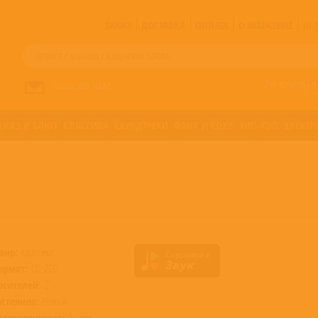
ЗАКАЗ
ДОСТАВКА
ОПЛАТА
О МАГАЗИНЕ
!!
Все артисты п
НАПИСАТЬ НАМ
ДЖАЗ И БЛЮЗ
КЛАССИКА
САУНДТРЕКИ
ФАНК И СОУЛ
ХИП-ХОП
ЭЛЕКТР
анр:
Классика
ормат:
CD, 2CD
осителей:
2
остояние:
Новый
роисхождение:
Россия