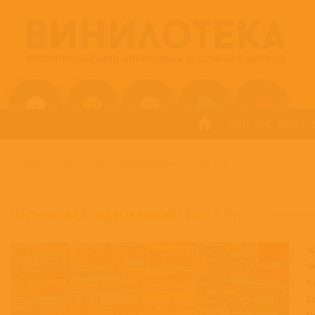
ПОП
РОК
МЕТАЛ
ГЛАВНАЯ
/
ПОСТНИКОВА,РОЖДЕСТВЕНСКИЙ/Ф-НО 4 РУК
Постникова,Рождественский/Ф-Но 4 Рук
Ж
Ф
Н
С
П