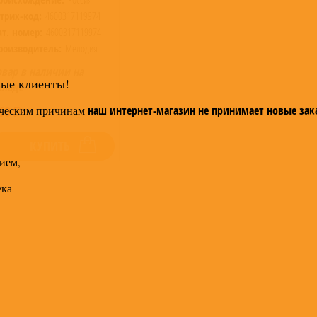
трих-код:
4600317119974
ат. номер:
4600317119974
роизводитель:
Мелодия
овар в наличии на
мые клиенты!
кладе
ческим причинам
60
наш интернет-магазин не принимает новые зак
КУПИТЬ
ием,
ека