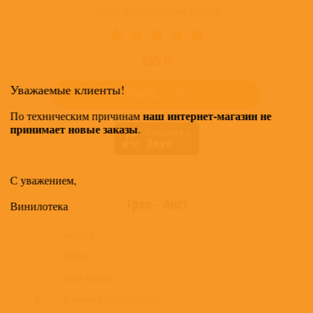
Товар в наличии на складе
355 ₽
Уважаемые клиенты!
КУПИТЬ
наш интернет-магазин не
По техническим причинам
принимает новые заказы
.
С уважением,
Трек - лист
Винилотека
1
Товарищ
2
Любовь
3
Наша Юность
4
Девчонки В Туфельках Идут