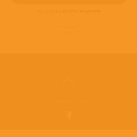
ПОДПИШИТЕСЬ НА НОВОСТИ И ПРЕДЛОЖЕНИЯ
© 2016-2022
ВИНИЛОТЕКА
Винилотека в социальных сетях: