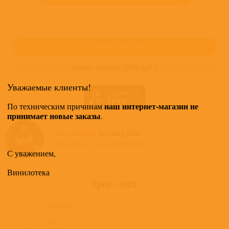
Купить "Wu-Tang Clan - Iron Flag" можно в следующих форматах:
CD,
Импорт
(
945
руб.)
Винил,
Импорт
(
3505
руб.)
Уважаемые клиенты!
наш интернет-магазин не
По техническим причинам
принимает новые заказы
.
Все альбомы
Wu-Tang Clan
доступные в нашем магазине >
С уважением,
Винилотека
Трек - лист
1
In The Hood
2
Rules