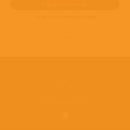
ПОДПИШИТЕСЬ НА НОВОСТИ И ПРЕДЛОЖЕНИЯ
© 2016-2022
ВИНИЛОТЕКА
Винилотека в социальных сетях: