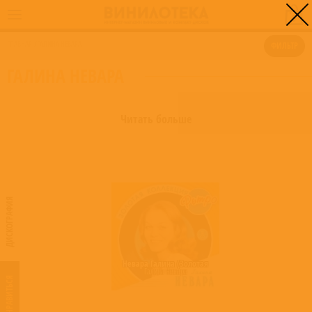
0
ГЛАВНАЯ
/
ГАЛИНА НЕВАРА
ФИЛЬТР
ГАЛИНА НЕВАРА
Читать больше
ДИСКОГРАФИЯ
Невара Галина (Золотая
Галина Невара
коллекция)