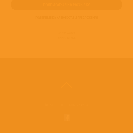
ПОДПИШИТЕСЬ НА НОВОСТИ И ПРЕДЛОЖЕНИЯ
© 2016-2022
ВИНИЛОТЕКА
Винилотека в социальных сетях: